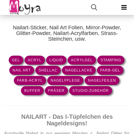
Nailart-Sticker, Nail Art Folien, Mirror-Powder,
Glitter-Powder, Nailart-Acrylfarben, Strass-
Steinchen, usw.
GEL
ACRYL
LIQUID
ACRYLGEL
STAMPING
NAIL ART
SHELLAC
NAGELLACKE
FARB-GEL
FARB-ACRYL
NAGELPFLEGE
NAGELFEILEN
BUFFER
FRÄSER
STUDIO-ZUBEHÖR
NAILART - Das I-Tüpfelchen des
Nageldesigns!
Kunstvolle Nailart in nur wenigen Minuten ✓ Nailart Glitter für