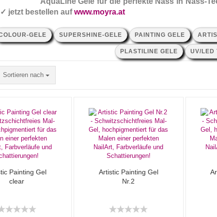
AquaLine Gele für die perfekte Nass in Nass-Te
 ✓ jetzt bestellen auf
www.moyra.at
COLOUR-GELE
SUPERSHINE-GELE
PAINTING GELE
ARTIS
PLASTILINE GELE
UV/LED
Sortieren nach
stic Painting Gel
Artistic Painting Gel
Ar
clear
Nr.2