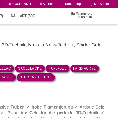
BONUSPUNKTE
Suchen
Kundenlogin
Merkzettel
Ihr Warenkorb
7)
NAIL ART (380)
0,00 EUR
ür 3D-Technik, Nass in Nass-Technik, Spider Gele,
ELLAC
NAGELLACKE
FARB-GEL
FARB-ACRYL
Konto erstellen
FRÄSER
STUDIO-ZUBEHÖR
Passwort vergessen?
ensive Farben ✓ hohe Pigmentierung ✓ Artistic Gele
 ✓ PlastiLine Gele für die perfekte 3D-Technik ✓