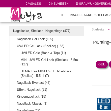
%SALE%
NEUHEITEN
%RÄUMUNGSVERKA
NAGELLACKE, SHELLACS
FEILEN/PINSEL/ZUBEHÖR (224)
»
Startseite
Nagellacke, Shellacs, Nagelpflege (477)
Nagellack Gel Look (155)
Painting
UV/LED-Gel-Lack (Shellac) (183)
UV/LED-Gele (Base & Top) (11)
MINI UV/LED-Gel-Lack (Shellac) - 5,5ml
(127)
GEL
HEMA Free MINI UV/LED-Gel-Lack
(Shellac) - 5,5ml (7)
Nagellack Everlast (45)
Effekt-Nagellack (31)
Kindernagellack (18)
Nagellack Classic (1)
Nagelpflege (49)