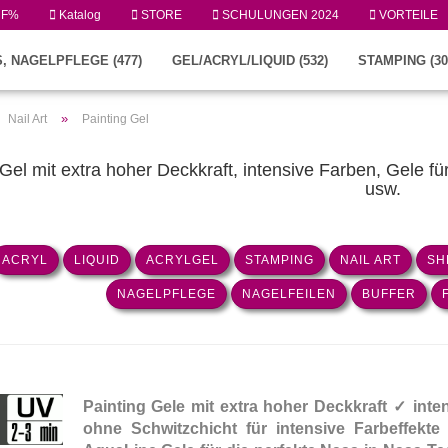
UF%
Katalog
STORE
SCHULUNGEN 2024
VORTEILE
, NAGELPFLEGE (477)
GEL/ACRYL/LIQUID (532)
STAMPING (30
»
Nail Art
Painting Gel
-Gel mit extra hoher Deckkraft, intensive Farben, Gele f
usw.
ACRYL
LIQUID
ACRYLGEL
STAMPING
NAIL ART
SH
NAGELPFLEGE
NAGELFEILEN
BUFFER
Painting Gele mit extra hoher Deckkraft ✓ int
ohne Schwitzchicht für intensive Farbeffekte