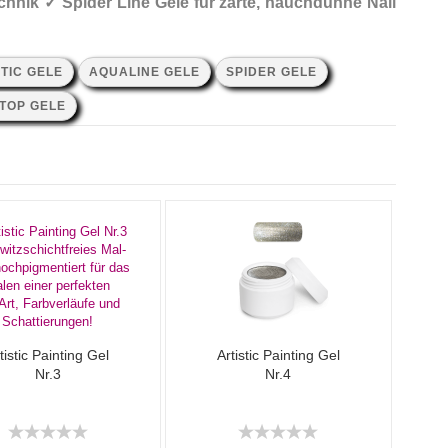
chnik ✓ Spider Line Gele für zarte, hauchdünne Nail
TIC GELE
AQUALINE GELE
SPIDER GELE
 TOP GELE
tistic Painting Gel
Artistic Painting Gel
Nr.3
Nr.4