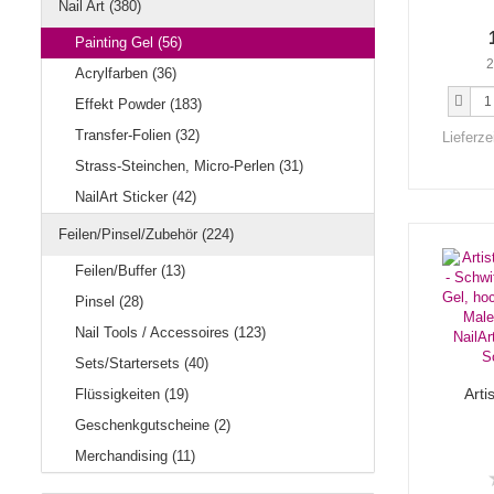
Nail Art (380)
Painting Gel (56)
2
Acrylfarben (36)
Effekt Powder (183)
Transfer-Folien (32)
Lieferze
Strass-Steinchen, Micro-Perlen (31)
NailArt Sticker (42)
Feilen/Pinsel/Zubehör (224)
Feilen/Buffer (13)
Pinsel (28)
Nail Tools / Accessoires (123)
Sets/Startersets (40)
Arti
Flüssigkeiten (19)
Geschenkgutscheine (2)
Merchandising (11)