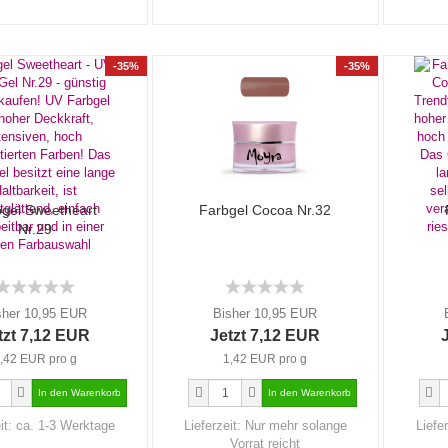
-35%
-35%
gel Sweetheart
Farbgel Cocoa Nr.32
Nr.29
sher 10,95 EUR
Bisher 10,95 EUR
tzt 7,12 EUR
Jetzt 7,12 EUR
,42 EUR pro g
1,42 EUR pro g
it:
ca. 1-3 Werktage
Lieferzeit:
Nur mehr solange
Liefe
Vorrat reicht