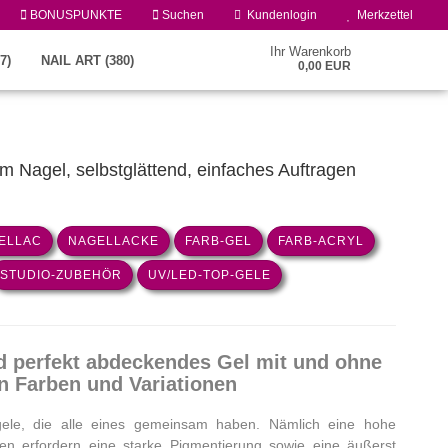
BONUSPUNKTE
Suchen
Kundenlogin
Merkzettel
Ihr Warenkorb
7)
NAIL ART (380)
0,00 EUR
m Nagel, selbstglättend, einfaches Auftragen
ELLAC
NAGELLACKE
FARB-GEL
FARB-ACRYL
STUDIO-ZUBEHÖR
UV/LED-TOP-GELE
Konto erstellen
Passwort vergessen?
 perfekt abdeckendes Gel mit und ohne
n Farben und Variationen
bgele, die alle eines gemeinsam haben. Nämlich eine hohe
ben erfordern eine starke Pigmentierung sowie eine äußerst