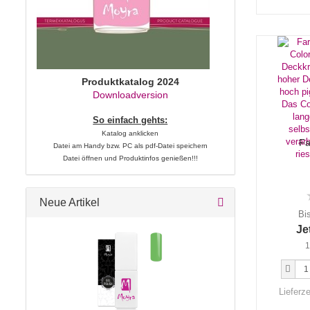
Produktkatalog 2024
Downloadversion
So einfach gehts:
Katalog anklicken
Fa
Datei am Handy bzw. PC als pdf-Datei speichern
Datei öffnen und Produktinfos genießen!!!
Neue Artikel
Bi
Je
1
Lieferze