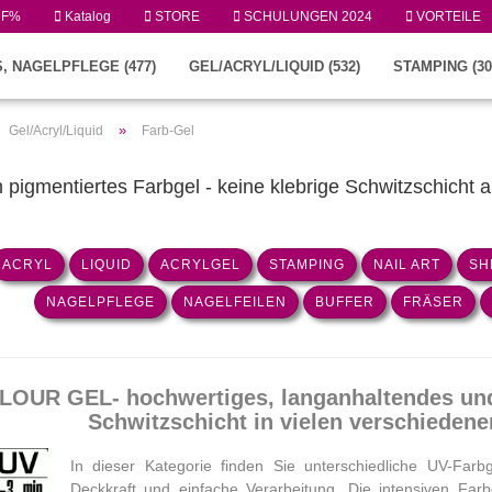
UF%
Katalog
STORE
SCHULUNGEN 2024
VORTEILE
, NAGELPFLEGE (477)
GEL/ACRYL/LIQUID (532)
STAMPING (30
»
Gel/Acryl/Liquid
Farb-Gel
 pigmentiertes Farbgel - keine klebrige Schwitzschicht a
ACRYL
LIQUID
ACRYLGEL
STAMPING
NAIL ART
SH
NAGELPFLEGE
NAGELFEILEN
BUFFER
FRÄSER
OUR GEL- hochwertiges, langanhaltendes und
Schwitzschicht in vielen verschiedene
In dieser Kategorie finden Sie unterschiedliche UV-Far
Deckkraft und einfache Verarbeitung. Die intensiven Far