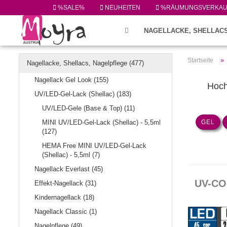
%SALE%
NEUHEITEN
%RÄUMUNGSVERKA
NAGELLACKE, SHELLACS
FEILEN/PINSEL/ZUBEHÖR (224)
»
Startseite
Nagellacke, Shellacs, Nagelpflege (477)
Nagellack Gel Look (155)
Hoch
UV/LED-Gel-Lack (Shellac) (183)
UV/LED-Gele (Base & Top) (11)
MINI UV/LED-Gel-Lack (Shellac) - 5,5ml
GEL
(127)
HEMA Free MINI UV/LED-Gel-Lack
(Shellac) - 5,5ml (7)
Nagellack Everlast (45)
UV-COL
Effekt-Nagellack (31)
Kindernagellack (18)
Nagellack Classic (1)
Nagelpflege (49)