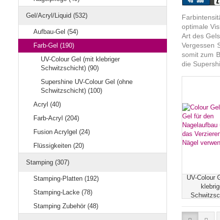
Gel/Acryl/Liquid (532)
Farbintensi
optimale Vis
Aufbau-Gel (54)
Art des Gel
Vergessen S
Farb-Gel (190)
somit zum B
UV-Colour Gel (mit klebriger
die Supersh
Schwitzschicht) (90)
Supershine UV-Colour Gel (ohne
Schwitzschicht) (100)
Acryl (40)
Farb-Acryl (204)
Fusion Acrylgel (24)
Flüssigkeiten (20)
Stamping (307)
UV-Colour G
Stamping-Platten (192)
klebrig
Stamping-Lacke (78)
Schwitzsc
Stamping Zubehör (48)