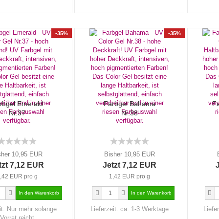
-35%
-35%
rbgel Emerald
Farbgel Bahama
Fa
Nr.37
Nr.38
sher 10,95 EUR
Bisher 10,95 EUR
tzt 7,12 EUR
Jetzt 7,12 EUR
,42 EUR pro g
1,42 EUR pro g
it:
Nur mehr solange
Lieferzeit:
ca. 1-3 Werktage
Liefe
Vorrat reicht