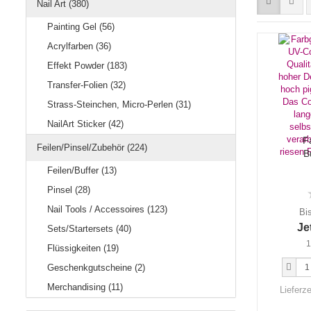
Nail Art (380)
Painting Gel (56)
Acrylfarben (36)
Effekt Powder (183)
Transfer-Folien (32)
Strass-Steinchen, Micro-Perlen (31)
NailArt Sticker (42)
F
Feilen/Pinsel/Zubehör (224)
B
Feilen/Buffer (13)
Pinsel (28)
Nail Tools / Accessoires (123)
Bi
Je
Sets/Startersets (40)
1
Flüssigkeiten (19)
Geschenkgutscheine (2)
Merchandising (11)
Lieferze