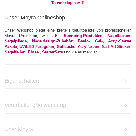
Unser Moyra Onlineshop
Unser Webshop bietet eine breite Produktpalette von professionellen
Moyra Produkten, wie z.B.:
Stamping-Produkten
,
Nagellacken
,
Nagelpflege
,
Nageldesign-Zubehör
,
Basic-, Gel-, Acryl-Starter
Pakete
,
UV/LED-Farbgelen
,
Gel-Lacke
,
Acrylfarben
,
Nail Art Sticker
,
Nagelfeilen
,
Pinsel
,
StarterSets
und vieles mehr an.
Eigenschaften
Verarbeitung/Anwendung
Über Moyra