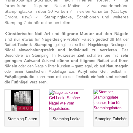
Nailart-Stamping-Schablonen nach Themen sortiert ✓ für
farbenfrohe, filigrane Nailart-Motive ✓ wunderschöne
Stampinglacke in über 30 Farben ✓ in vielen Varianten (Cat Eye,
Chrom, usw.) ✓ Stampinglacke, Schablonen und weiteres
Stamping-Zubehör online bestellen!
Künstlerische Nail Art
und
filigrane Muster auf den Nägeln
sind nur etwas für Nageldesign-Profis? Falsch gedacht!!!
Mit der
Nailart-Technik Stamping
gelingt es selbst Nageldesign-Neulingen,
Nägel abwechslungsreich und individuell
zu
verzieren
. Das
Besondere an Stamping: In
kürzester Zeit
schaffen Sie mit
sehr
geringem Aufwand
äußerst
dünne und filigrane Nailart
auf Ihren
Nägeln
oder den Nägeln Ihrer Kunden – ganz egal, ob auf
Naturnägeln
oder einer künstlichen Modellage aus
Acryl
oder
Gel
. Selbst im
Fußpflegestudio
kann man mit dieser Technik
einfach und schnell
die Fußnägel verzieren
.
Stamping-Platten
Stamping-Lacke
Stamping Zubehör