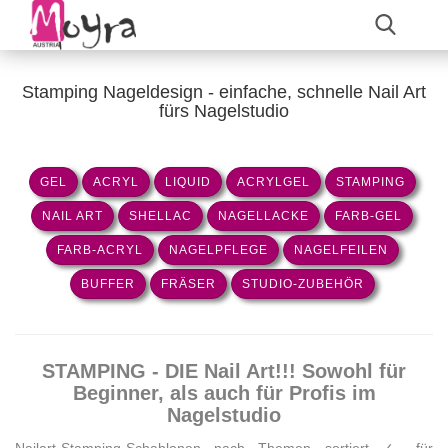
Stamping Nageldesign - einfache, schnelle Nail Art
fürs Nagelstudio
GEL
ACRYL
LIQUID
ACRYLGEL
STAMPING
NAIL ART
SHELLAC
NAGELLACKE
FARB-GEL
FARB-ACRYL
NAGELPFLEGE
NAGELFEILEN
BUFFER
FRÄSER
STUDIO-ZUBEHÖR
STAMPING - DIE Nail Art!!! Sowohl für
Beginner, als auch für Profis im
Nagelstudio