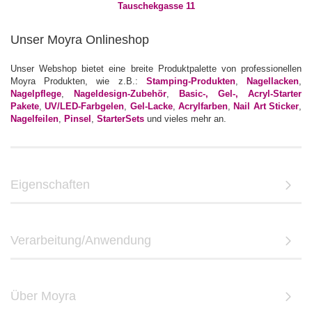
Unser Moyra Onlineshop
Unser Webshop bietet eine breite Produktpalette von professionellen
Moyra Produkten, wie z.B.:
Stamping-Produkten
,
Nagellacken
,
Nagelpflege
,
Nageldesign-Zubehör
,
Basic-, Gel-, Acryl-Starter
Pakete
,
UV/LED-Farbgelen
,
Gel-Lacke
,
Acrylfarben
,
Nail Art Sticker
,
Nagelfeilen
,
Pinsel
,
StarterSets
und vieles mehr an.
Eigenschaften
Verarbeitung/Anwendung
Über Moyra