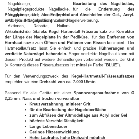
Bearbeitung des Nagelbettes,
für die
Entfernung des
Pterygiums
sowie zum
Entfernen und Abschleifen der Gel-, Acryl-
und Hybrid-Nagelschicht
vor der Nagelerweiterung
.
Weiters ist der
Staleks Kegel-Hartmetall-Fräseraufsatz
zur
Korrektur
der Länge der Nagelplatte in der Pediküre,
für das
Entfernen von
Hornhaut
sowie zum
Öffnen und Polieren von Rissen
konzipiert. Der
Hartmetallaufsatz lässt Sie einfach und präzise
Hühneraugen und
verdickte Naturnägel behandeln.
Sogar verdickte Nagelhaut kann mit
diesem Produkt auf weitere Behandlungen vorbereitet werden. Der
Grit
(= Körnung) dieses Fräseraufsatzes ist
mittel
(= Farbe "
BLUE
").
Für den Verwendungszweck des
Kegel-Hartmetall-Fräseraufsatzes
empfehlen wir eine
Drehzahl von ca. 7.000 U/min
.
Passend für alle Geräte mit einer
Spannzangenaufnahme von Ø
2,35mm
.
Nass und trocken verwendbar
.
Kreuzverzahnung, mittlerer Grit
für die Bearbeitung der Nageloberfläche
zum Abfräsen der Altmodellage aus Acryl oder Gel
höchste Verschleißfestigkeit
Lange Lebensdauer
Geringe Hitzeentwicklung
Hohe Laufruhe, hohe Drehzahl möglich