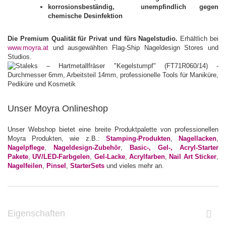
korrosionsbeständig, unempfindlich gegen
chemische Desinfektion
Die Premium Qualität für Privat und fürs Nagelstudio.
Erhältlich bei
www.moyra.at
und ausgewählten Flag-Ship Nageldesign Stores und
Studios.
Unser Moyra Onlineshop
Unser Webshop bietet eine breite Produktpalette von professionellen
Moyra Produkten, wie z.B.:
Stamping-Produkten
,
Nagellacken
,
Nagelpflege
,
Nageldesign-Zubehör
,
Basic-, Gel-, Acryl-Starter
Pakete
,
UV/LED-Farbgelen
,
Gel-Lacke
,
Acrylfarben
,
Nail Art Sticker
,
Nagelfeilen
,
Pinsel
,
StarterSets
und vieles mehr an.
Eigenschaften