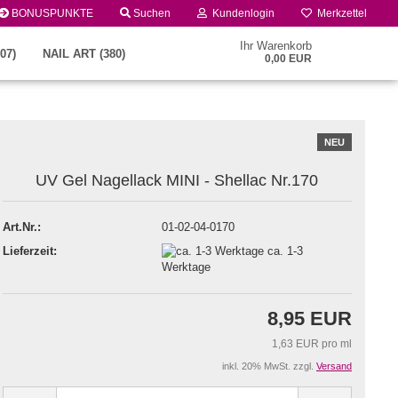
BONUSPUNKTE
Suchen
Kundenlogin
Merkzettel
Ihr Warenkorb
07)
NAIL ART (380)
0,00 EUR
NEU
UV Gel Nagellack MINI - Shellac Nr.170
Art.Nr.:
01-02-04-0170
Lieferzeit:
ca. 1-3
Konto erstellen
Werktage
Passwort vergessen?
8,95 EUR
1,63 EUR pro ml
inkl. 20% MwSt. zzgl.
Versand