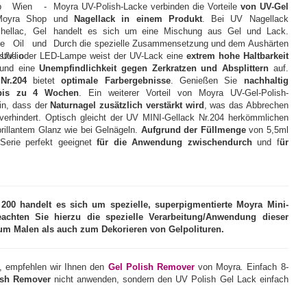
Moyra UV-Polish-Lacke verbinden die Vorteile
von UV-Gel
und
Nagellack in einem Produkt
. Bei UV Nagellack
handelt es sich um eine Mischung aus Gel und Lack.
Durch die spezielle Zusammensetzung und dem Aushärten
er UV- oder LED-Lampe weist der UV-Lack eine
extrem hohe Haltbarkeit
 und eine
Unempfindlichkeit gegen Zerkratzen und Absplittern
auf.
Nr.204
bietet
optimale Farbergebnisse
. Genießen Sie
nachhaltig
bis zu 4 Wochen
. Ein weiterer Vorteil von Moyra UV-Gel-Polish-
in, dass der
Naturnagel zusätzlich verstärkt wird
, was das Abbrechen
 verhindert. Optisch gleicht der UV MINI-Gellack Nr.204 herkömmlichen
rillantem Glanz wie bei Gelnägeln.
Aufgrund der Füllmenge
von 5,5ml
-Serie perfekt geeignet
für die Anwendung zwischendurch
und f
ür
0 handelt es sich um spezielle, superpigmentierte Moyra Mini-
eachten Sie hierzu die spezielle Verarbeitung/Anwendung dieser
zum Malen als auch zum Dekorieren von Gelpolituren.
, empfehlen wir Ihnen den
Gel Polish Remover
von Moyra
.
Einfach 8-
ish Remover
nicht anwenden, sondern den UV Polish Gel Lack einfach