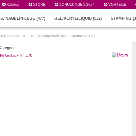
Katalog
STORE
SCHULUNGEN 2024
VORTEILE
S, NAGELPFLEGE (477)
GEL/ACRYL/LIQUID (532)
STAMPING (3
»
k (Shellac)
UV Gel Nagellack MINI - Shellac Nr.170
 Kategorie