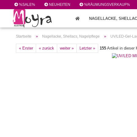
%SALE%
NEUHEITEN
%RÄUMUNGSVERKAUF%
NAGELLACKE, SHELLAC
FEILEN/PINSEL/ZUBEHÖR (224)
»
»
Startseite
Nagellacke, Shellacs, Nagelpflege
UV/LED-Gel-Lac
« Erster
« zurück
weiter »
Letzter »
155
Artikel in dieser