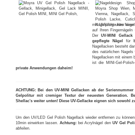
mit UV-Licht unter ein
auf Ihren Fingernägeln
Der
UV-MINI Gellack 
gepflegte Nägel
für
Nagellacken besteht dar
des natürlichen Nagels
Nagellacken mit einem b
ist die MINI-Gel-Polish
private Anwendungen daheim!
ACHTUNG: Bei den UV-MINI Gellacken ab der Seriennummer 20
Gelpolitur mit cremiger Textur der neuesten Generation. B
Shellac's weiter unten! Diese UV-Gellacke eignen sich sowohl 
Um den UV/LED Gel Polish Nagellack wieder entfernen zu können
10min einwirken lassen.
Achtung:
bei Acrylnägel den
UV Gel Pol
abfeilen.