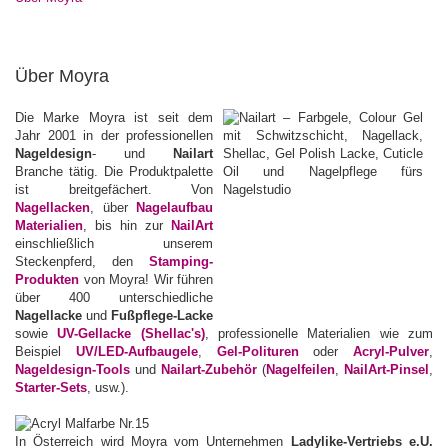
Über Moyra
Die Marke Moyra ist seit dem
Jahr 2001 in der professionellen
Nageldesign
- und
Nailart
Branche tätig. Die Produktpalette
ist breitgefächert. Von
Nagellacken
, über
Nagelaufbau
Materialien
, bis hin zur
NailArt
einschließlich unserem
Steckenpferd, den
Stamping-
Produkten
von Moyra! Wir führen
über 400 unterschiedliche
Nagellacke
und
Fußpflege-Lacke
sowie
UV-Gellacke
(Shellac's)
, professionelle Materialien wie zum
Beispiel
UV/LED-Aufbaugele
,
Gel-Polituren
oder
Acryl-Pulver
,
Nageldesign-Tools
und
Nailart-Zubehör
(
Nagelfeilen
,
NailArt-Pinsel
,
Starter-Sets
, usw.).
In Österreich wird Moyra vom Unternehmen
Ladylike-Vertriebs e.U.