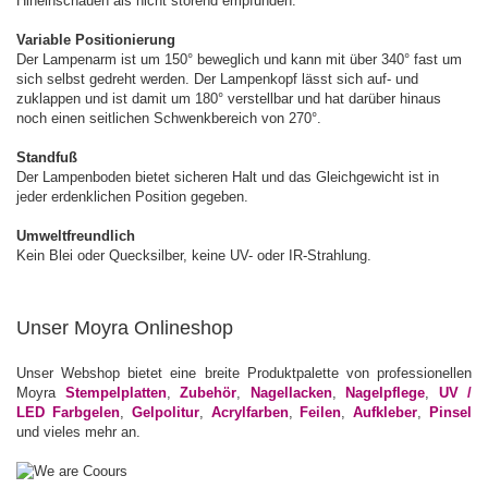
Hineinschauen als nicht störend empfunden.
Variable Positionierung
Der Lampenarm ist um 150° beweglich und kann mit über 340° fast um
sich selbst gedreht werden. Der Lampenkopf lässt sich auf- und
zuklappen und ist damit um 180° verstellbar und hat darüber hinaus
noch einen seitlichen Schwenkbereich von 270°.
Standfuß
Der Lampenboden bietet sicheren Halt und das Gleichgewicht ist in
jeder erdenklichen Position gegeben.
Umweltfreundlich
Kein Blei oder Quecksilber, keine UV- oder IR-Strahlung.
Unser Moyra Onlineshop
Unser Webshop bietet eine breite Produktpalette von professionellen
Moyra
Stempelplatten
,
Zubehör
,
Nagellacken
,
Nagelpflege
,
UV /
LED Farbgelen
,
Gelpolitur
,
Acrylfarben
,
Feilen
,
Aufkleber
,
Pinsel
und vieles mehr an.