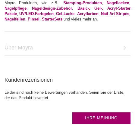
Moyra Produkten, wie z.B.:
Stamping-Produkten
,
Nagellacken
,
Nagelpflege
,
Nageldesign-Zubehör
,
Basic-, Gel-, Acryl-Starter
Pakete
,
UV/LED-Farbgelen
,
Gel-Lacke
,
Acrylfarben
,
Nail Art Stripes
,
Nagelfeilen
,
Pinsel
,
StarterSets
und vieles mehr an.
Über Moyra
Kundenrezensionen
Leider sind noch keine Bewertungen vorhanden. Seien Sie der Erste,
der das Produkt bewertet.
IHRE MEINUNG