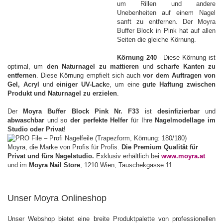
um Rillen und andere
Unebenheiten auf einem Nagel
sanft zu entfernen. Der Moyra
Buffer Block in Pink hat auf allen
Seiten die gleiche Körnung
.
Körnung 240
- Diese Körnung ist
optimal, um
den Naturnagel zu mattieren
und
scharfe Kanten zu
entfernen
. Diese Körnung empfielt sich auch
vor dem Auftragen von
Gel, Acryl
und
einiger UV-Lack
e, um eine
gute Haftung zwischen
Produkt und Naturnagel zu erzielen
.
Der
Moyra Buffer Block Pink Nr. F33
ist
desinfizierbar
und
abwaschbar
und so
der perfekte Helfer
für Ihre
Nagelmodellage im
Studio oder Privat
!
Moyra, die Marke von Profis für Profis.
Die Premium Qualität für
Privat und fürs Nagelstudio.
Exklusiv erhältlich bei
www.moyra.at
und im
Moyra Nail Store
, 1210 Wien, Tauschekgasse 11.
Unser Moyra Onlineshop
Unser Webshop bietet eine breite Produktpalette von professionellen