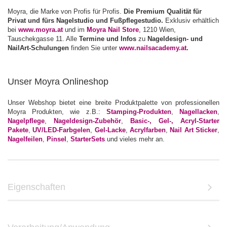
Moyra, die Marke von Profis für Profis.
Die Premium Qualität für
Privat und fürs Nagelstudio und Fußpflegestudio.
Exklusiv erhältlich
bei
www.moyra.at
und im
Moyra Nail Store
, 1210 Wien,
Tauschekgasse 11. Alle
Termine und Infos
zu
Nageldesign- und
NailArt-Schulungen
finden Sie unter
www.nailsacademy.at
.
Unser Moyra Onlineshop
Unser Webshop bietet eine breite Produktpalette von professionellen
Moyra Produkten, wie z.B.:
Stamping-Produkten
,
Nagellacken
,
Nagelpflege
,
Nageldesign-Zubehör
,
Basic-, Gel-, Acryl-Starter
Pakete
,
UV/LED-Farbgelen
,
Gel-Lacke
,
Acrylfarben
,
Nail Art Sticker
,
Nagelfeilen
,
Pinsel
,
StarterSets
und vieles mehr an.
Eigenschaften