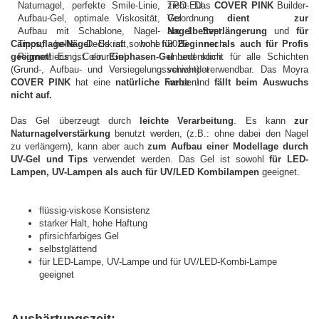
zieht. Das
COVER PINK
Builder
-
Gel
dient zur
Nagelbettverlängerung
und
für
Camouflage-Nägel
. Es ist sowohl
für Beginner als auch für Profis
geeignet
! Es ist ein
Einphasen-Gel
und somit für alle Schichten
(Grund-, Aufbau- und Versiegelungsschicht) verwendbar.
Das Moyra
COVER PINK
hat eine
natürliche Farbe
und
fällt beim Auswuchs
nicht auf.
Das Gel überzeugt durch
leichte Verarbeitung
. Es kann
zur
Naturnagelverstärkung
benutzt werden, (z.B.: ohne dabei den Nagel
zu verlängern), kann aber auch
zum Aufbau einer Modellage durch
UV-Gel und Tips
verwendet werden.
Das Gel ist sowohl
für LED-
Lampen, UV-Lampen als auch für UV/LED Kombilampen
geeignet.
flüssig-viskose Konsistenz
starker Halt, hohe Haftung
pfirsichfarbiges Gel
selbstglättend
für LED-Lampe, UV-Lampe und für UV/LED-Kombi-Lampe
geeignet
Aushärtungszeit: