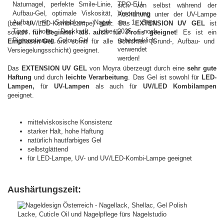
sich von selbst während der
Aushärtung unter der UV-Lampe
(bzw. UV/LED-Kombi-Lampe) glatt. Das
EXTENSION UV GEL
ist
sowohl
für Beginner als auch für Profis geeignet
! Es ist ein
Einphasen-Gel
und somit für alle Schichten (Grund-, Aufbau- und
Versiegelungsschicht) geeignet.
Das
EXTENSION UV GEL
von Moyra überzeugt durch eine
sehr gute
Haftung
und durch
leichte Verarbeitung
. Das Gel ist sowohl für
LED-
Lampen,
für
UV-Lampen
als
auch für
UV/LED Kombilampen
geeignet.
mittelviskosische Konsistenz
starker Halt, hohe Haftung
natürlich hautfarbiges Gel
selbstglättend
für LED-Lampe, UV- und UV/LED-Kombi-Lampe geeignet
Aushärtungszeit: