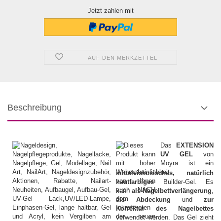
Jetzt zahlen mit
AUF DEN MERKZETTEL
Beschreibung
Das
EXTENSION
UV GEL
von
Moyra ist ein
mittelviskosisches, natürlich
hautfarbiges
Builder-Gel. Es
kann
als Nagelbettverlängerung
,
als Abdeckung
und
zur
Korrektur
des Nagelbettes
verwendet werden. Das Gel zieht