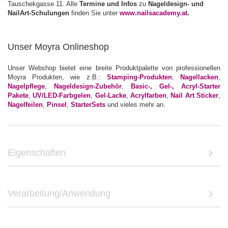
Tauschekgasse 11. Alle
Termine und Infos
zu
Nageldesign- und
NailArt-Schulungen
finden Sie unter
www.nailsacademy.at
.
Unser Moyra Onlineshop
Unser Webshop bietet eine breite Produktpalette von professionellen
Moyra Produkten, wie z.B.:
Stamping-Produkten
,
Nagellacken
,
Nagelpflege
,
Nageldesign-Zubehör
,
Basic-, Gel-, Acryl-Starter
Pakete
,
UV/LED-Farbgelen
,
Gel-Lacke
,
Acrylfarben
,
Nail Art Sticker
,
Nagelfeilen
,
Pinsel
,
StarterSets
und vieles mehr an.
Eigenschaften
Verarbeitung/Anwendung