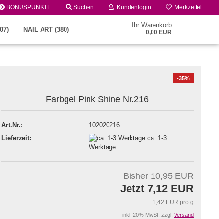
BONUSPUNKTE
Suchen
Kundenlogin
Merkzettel
Ihr Warenkorb
07)
NAIL ART (380)
0,00 EUR
-35%
Farbgel Pink Shine Nr.216
Art.Nr.:
102020216
Lieferzeit:
ca. 1-3
Konto erstellen
Werktage
Passwort vergessen?
Bisher 10,95 EUR
Jetzt 7,12 EUR
1,42 EUR pro g
inkl. 20% MwSt. zzgl.
Versand