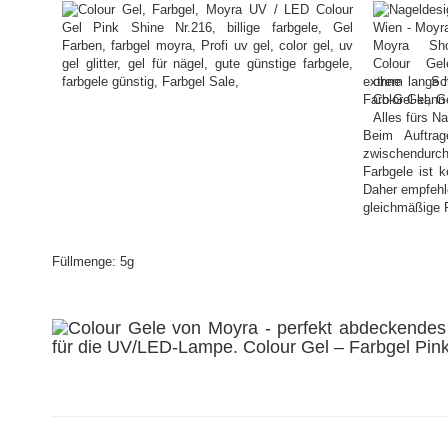
extrem lange h
Farb-Gel kann 
Beim Auftrag
zwischendurc
Farbgele ist 
Daher empfehl
gleichmäßige P
Füllmenge: 5g