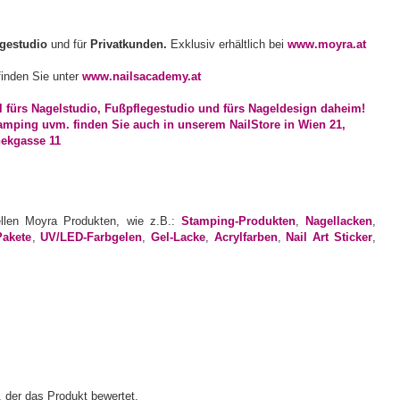
egestudio
und für
Privatkunden.
Exklusiv erhältlich bei
www.moyra.at
inden Sie unter
www.nailsacademy.at
ellen Moyra Produkten, wie z.B.:
Stamping-Produkten
,
Nagellacken
,
Pakete
,
UV/LED-Farbgelen
,
Gel-Lacke
,
Acrylfarben
,
Nail Art Sticker
,
 der das Produkt bewertet.