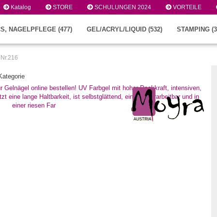
Katalog
STORE
SCHULUNGEN 2024
VORTEILE
S, NAGELPFLEGE (477)
GEL/ACRYL/LIQUID (532)
STAMPING (3
 Nr.216
 Kategorie