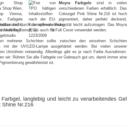
Moyra Farbgele
sind in vielen
verschiedenen Farben erhältlich. Das
Colourgel Pink Shine Nr.216 ist hoch
pigmentiert, daher perfekt deckend,
altbar und durch die optimale Viskosität leicht aufzutragen. Das Moyra
sowohl für French, als auch für Full Cover verwendet werden.
en mehrerer Schichten sollte zwischen den einzelnen Schichten
h mit der UV/LED-Lampe ausgehärtet werden. Bei vielen unserer
kein Umrühren notwendig. Allerdings gibt es je nach Farbe Ausnahmen.
en wir: Rühren Sie alle Farbgele vor Gebrauch gut um, damit immer eine
igmentierung gewährleistet ist.