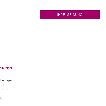
IHRE MEINUNG
reiniger
der
100ml...