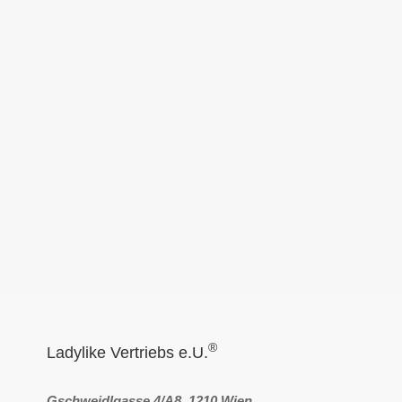
®
Ladylike Vertriebs e.U.
Gschweidlgasse 4/A8, 1210 Wien