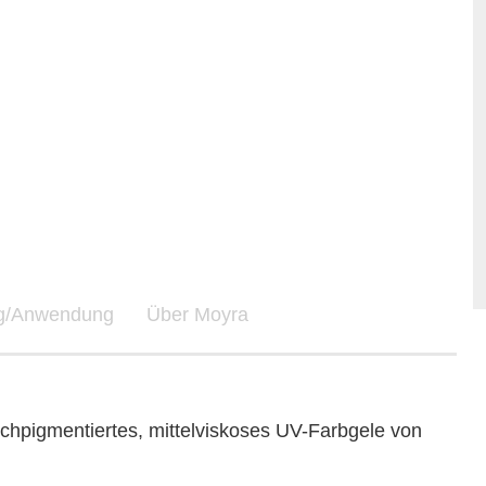
ng/Anwendung
Über Moyra
chpigmentiertes, mittelviskoses UV-Farbgele von