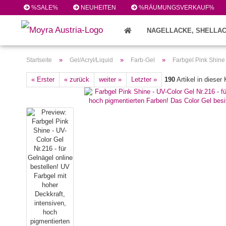
%SALE%
NEUHEITEN
%RÄUMUNGSVERKAUF%
NAGELLACKE, SHELLAC
FEILEN/PINSEL/ZUBEHÖR (224)
»
»
»
Startseite
Gel/Acryl/Liquid
Farb-Gel
Farbgel Pink Shine
« Erster
« zurück
weiter »
Letzter »
190
Artikel in dieser