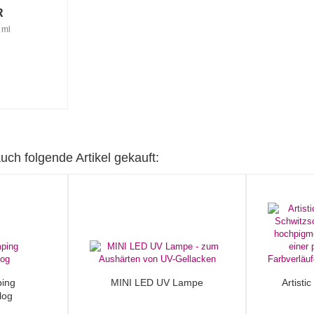
R
 ml
uch folgende Artikel gekauft:
ing
MINI LED UV Lampe
Artisti
log