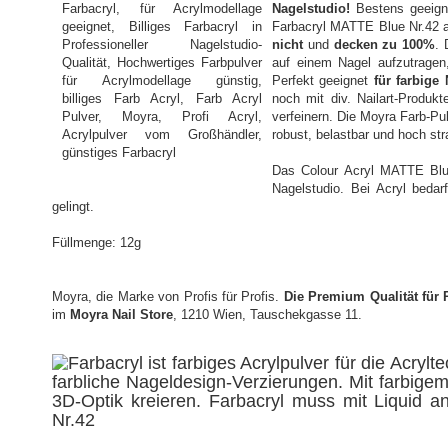
Nagelstudio!
Bestens geeigne
Farbacryl MATTE Blue Nr.42 a
nicht
und
decken zu 100%
. 
auf einem Nagel aufzutragen
Perfekt geeignet
für farbige
noch mit div. Nailart-Produk
verfeinern. Die Moyra Farb-Pul
robust, belastbar und hoch str
Das Colour Acryl MATTE Blue
Nagelstudio. Bei Acryl bedar
gelingt.
Füllmenge: 12g
Moyra, die Marke von Profis für Profis.
Die Premium Qualität für 
im
Moyra Nail Store
, 1210 Wien, Tauschekgasse 11.