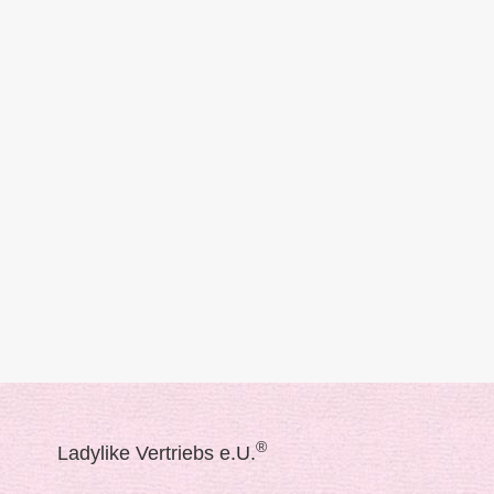
®
Ladylike Vertriebs e.U.