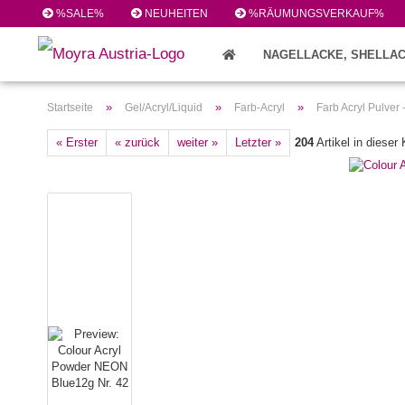
%SALE%
NEUHEITEN
%RÄUMUNGSVERKAUF%
NAGELLACKE, SHELLAC
FEILEN/PINSEL/ZUBEHÖR (224)
»
»
»
Startseite
Gel/Acryl/Liquid
Farb-Acryl
Farb Acryl Pulver
« Erster
« zurück
weiter »
Letzter »
204
Artikel in dieser