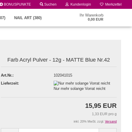
BONUSPUNKTE
Suchen
Kundenlogin
Merkzettel
Ihr Warenkorb
07)
NAIL ART (380)
0,00 EUR
Farb Acryl Pulver - 12g - MATTE Blue Nr.42
Art.Nr.:
102041015
Lieferzeit:
Konto erstellen
Nur mehr solange Vorrat reicht
Passwort vergessen?
15,95 EUR
1,33 EUR pro g
inkl. 20% MwSt. zzgl.
Versand