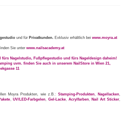
egestudio
und für
Privatkunden.
Exklusiv erhältlich bei
www.moyra.at
inden Sie unter
www.nailsacademy.at
ellen Moyra Produkten, wie z.B.:
Stamping-Produkten
,
Nagellacken
,
Pakete
,
UV/LED-Farbgelen
,
Gel-Lacke
,
Acrylfarben
,
Nail Art Sticker
,