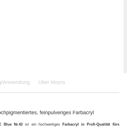
ng/Anwendung
Über Moyra
chpigmentiertes, feinpulveriges Farbacryl
E Blue Nr.42
ist ein hochwertiges
Farbacryl in Profi-Qualität fürs