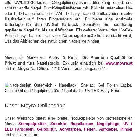
alle UV/LED-Gellacke
. Dank seiner Zusammensetzung stärkt und
schützt er die
Nägel
. Durch das Aushärten mit UV-Licht unter einer UV-
oder LED-Lampe weist der UV/LED Easy Base Grundlack eine
starke
Haltbarkeit
auf Ihren Fingernägeln auf. Er bietet eine
optimale
Unterlage für den UV-Gel Farblack
. Genießen Sie
nachhaltig
gepflegte Nägel
für
bis zu 4 Wochen
. Ein weiterer Vorteil des UV-Gel-
Polish-Easy Base ist, dass der
Naturnagel zusätzlich verstärkt wird
,
was das Abbrechen des natürlichen Nagels verhindert.
Moyra, die Marke von Profis für Profis.
Die Premium Qualität für
Privat und fürs Nagelstudio.
Exklusiv erhältlich bei
www.moyra.at
und im
Moyra Nail Store
, 1210 Wien, Tauschekgasse 11.
Unser Moyra Onlineshop
Unser Webshop bietet eine breite Produktpalette von professionellen
Moyra
Stempelplatten
,
Zubehör
,
Nagellacken
,
Nagelpflege
,
UV /
LED Farbgelen
,
Gelpolitur
,
Acrylfarben
,
Feilen
,
Aufkleber
,
Pinsel
und vieles mehr an.