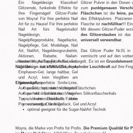
Glitzer Pulver in den Dosen u
zum
punktgenauen Versch
Fläschchen
ist die
feine, p
des Effektpulvers. Platziere
Flasche ist
nachfüllbar
!!! Ein
Mit diesem Glitzer-Puder erz
des Glitzerstaubes
ist das 
universell verwendbar
.
Das Glitzer Puder Nr.01 in 
vermischt und auf den vorber
unserem Moyra Top Finish Gel versiegelt. Es ist ein
Grundelement f
Nageldesign mit effektvoller, funkelnder Leuchtkraft
auf Ihre Fing
Eigenschaften:
praktisches, durchsichtiges Fläschchen
perfekt dosierbar durch weichen Silikonflaschenhals
viele unterschiedliche Farben
verwendbar für Nagellack, Gel und Acryl
optimal geeignet für die Sugar-NailArt Technik
Moyra, die Marke von Profis für Profis.
Die Premium Qualität für P