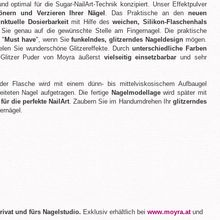
nd optimal für die Sugar-NailArt-Technik konzipiert. Unser Effektpulver
önern und Verzieren Ihrer Nägel
. Das Praktische an den
neuen
unktuelle Dosierbarkeit
mit Hilfe des
weichen, Silikon-Flaschenhals
n Sie genau auf die gewünschte Stelle am Fingernagel. Die praktische
 "
Must have
", wenn Sie
funkelndes, glitzerndes Nageldesign
mögen.
ielen Sie wunderschöne Glitzereffekte. Durch
unterschiedliche Farben
Glitzer Puder von Moyra äußerst
vielseitig einsetzbarbar
und sehr
der Flasche wird mit einem dünn- bis mittelviskosischem Aufbaugel
eiteten Nagel aufgetragen. Die fertige
Nagelmodellage
wird später mit
ür die perfekte NailArt
. Zaubern Sie im Handumdrehen Ihr
glitzerndes
ernägel.
rivat und fürs Nagelstudio.
Exklusiv erhältlich bei
www.moyra.at
und