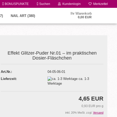
BONUSPUNKTE
Suchen
Kundenlogin
Merkzettel
Ihr Warenkorb
7)
NAIL ART (380)
0,00 EUR
Effekt Glitzer-Puder Nr.01 – im praktischen
Dosier-Fläschchen
Art.Nr.:
04-05-06-01
Konto erstellen
Lieferzeit:
ca. 1-3
Passwort vergessen?
Werktage
4,65 EUR
0,93 EUR pro g
inkl. 20% MwSt. zzgl.
Versand