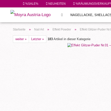
%SALE%
NEUHEITEN
%RÄUMUNGSVERKAUF
NAGELLACKE, SHELLACS
FEILEN/PINSEL/ZUBEHÖR (224)
»
»
»
Startseite
Nail Art
Effekt Powder
Effekt Glitzer-Puder N
weiter »
Letzter »
183
Artikel in dieser Kategorie