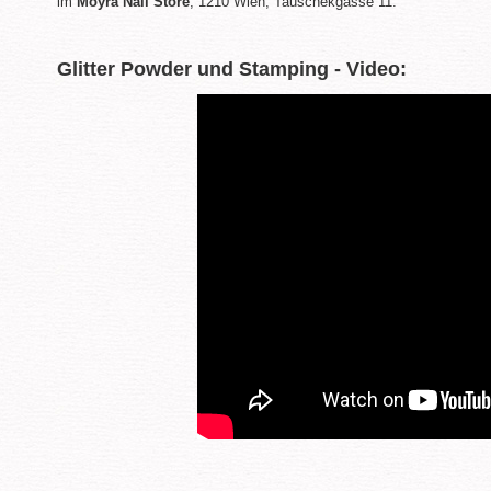
im
Moyra Nail Store
, 1210 Wien, Tauschekgasse 11.
Glitter Powder und Stamping - Video: