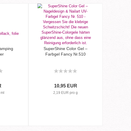
Stamping
SuperShine Color Gel –
er
Farbgel Fancy Nr.510
R
10,95 EUR
 ml
2,19 EUR pro g