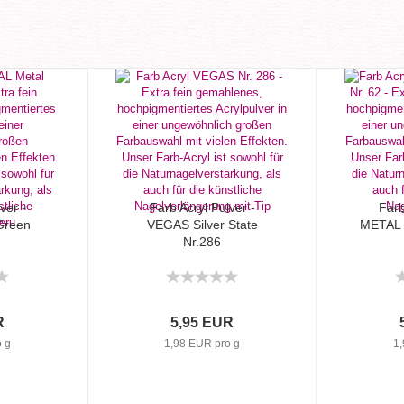
ver -
Farb Acryl Pulver -
Farb
Green
VEGAS Silver State
METAL 
Nr.286
R
5,95 EUR
 g
1,98 EUR pro g
1,