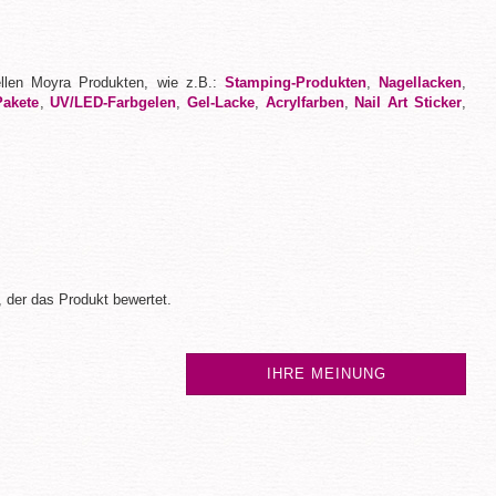
ellen Moyra Produkten, wie z.B.:
Stamping-Produkten
,
Nagellacken
,
Pakete
,
UV/LED-Farbgelen
,
Gel-Lacke
,
Acrylfarben
,
Nail Art Sticker
,
 der das Produkt bewertet.
IHRE MEINUNG