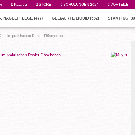
%
Katalog
STORE
SCHULUNGEN 2024
VORTEILE
, NAGELPFLEGE (477)
GEL/ACRYL/LIQUID (532)
STAMPING (30
r.01 – im praktischen Dosier-Fläschchen