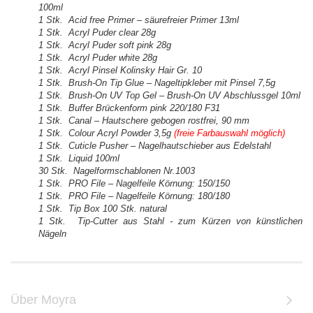
100ml
1 Stk. Acid free Primer – säurefreier Primer 13ml
1 Stk. Acryl Puder clear 28g
1 Stk. Acryl Puder soft pink 28g
1 Stk. Acryl Puder white 28g
1 Stk. Acryl Pinsel Kolinsky Hair Gr. 10
1 Stk. Brush-On Tip Glue – Nageltipkleber mit Pinsel 7,5g
1 Stk. Brush-On UV Top Gel – Brush-On UV Abschlussgel 10ml
1 Stk. Buffer Brückenform pink 220/180 F31
1 Stk. Canal – Hautschere gebogen rostfrei, 90 mm
1 Stk. Colour Acryl Powder 3,5g
(freie Farbauswahl möglich)
1 Stk. Cuticle Pusher – Nagelhautschieber aus Edelstahl
1 Stk. Liquid 100ml
30 Stk. Nagelformschablonen Nr.1003
1 Stk. PRO File – Nagelfeile Körnung: 150/150
1 Stk. PRO File – Nagelfeile Körnung: 180/180
1 Stk. Tip Box 100 Stk. natural
1 Stk. Tip-Cutter aus Stahl - zum Kürzen von künstlichen
Nägeln
Über Moyra