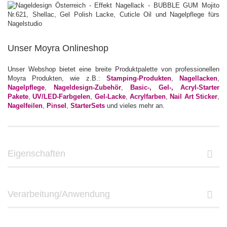
Unser Moyra Onlineshop
Unser Webshop bietet eine breite Produktpalette von professionellen
Moyra Produkten, wie z.B.:
Stamping-Produkten
,
Nagellacken
,
Nagelpflege
,
Nageldesign-Zubehör
,
Basic-, Gel-, Acryl-Starter
Pakete
,
UV/LED-Farbgelen
,
Gel-Lacke
,
Acrylfarben
,
Nail Art Sticker
,
Nagelfeilen
,
Pinsel
,
StarterSets
und vieles mehr an.
Eigenschaften
Verarbeitung/Anwendung