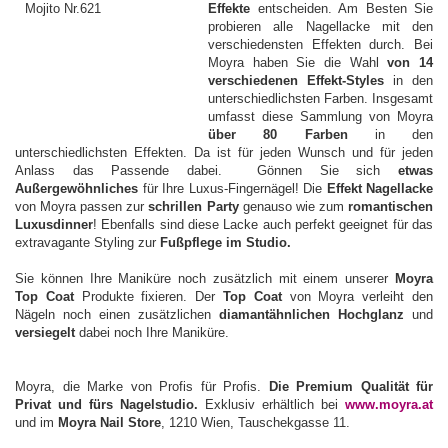
Effekte
entscheiden. Am Besten Sie
probieren alle Nagellacke mit den
verschiedensten Effekten durch. Bei
Moyra haben Sie die Wahl
von 14
verschiedenen Effekt-Styles
in den
unterschiedlichsten Farben. Insgesamt
umfasst diese Sammlung von Moyra
über 80 Farben
in den
unterschiedlichsten Effekten. Da ist für jeden Wunsch und für jeden
Anlass das Passende dabei. Gönnen Sie sich
etwas
Außergewöhnliches
für Ihre Luxus-Fingernägel! Die
Effekt Nagellacke
von Moyra passen zur
schrillen Party
genauso wie zum
romantischen
Luxusdinner
! Ebenfalls sind diese Lacke auch perfekt geeignet für das
extravagante Styling zur
Fußpflege im Studio.
Sie können Ihre Maniküre noch zusätzlich mit einem unserer
Moyra
Top Coat
Produkte fixieren. Der
Top Coat
von Moyra verleiht den
Nägeln noch einen zusätzlichen
diamantähnlichen Hochglanz
und
versiegelt
dabei noch Ihre Maniküre.
Moyra, die Marke von Profis für Profis.
Die Premium Qualität für
Privat und fürs Nagelstudio.
Exklusiv erhältlich bei
www.moyra.at
und im
Moyra Nail Store
, 1210 Wien, Tauschekgasse 11.