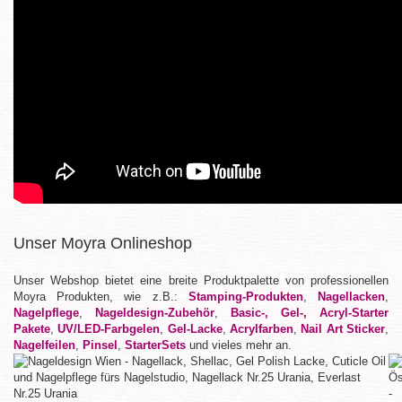
Unser Moyra Onlineshop
Unser Webshop bietet eine breite Produktpalette von professionellen
Moyra Produkten, wie z.B.:
Stamping-Produkten
,
Nagellacken
,
Nagelpflege
,
Nageldesign-Zubehör
,
Basic-, Gel-, Acryl-Starter
Pakete
,
UV/LED-Farbgelen
,
Gel-Lacke
,
Acrylfarben
,
Nail Art Sticker
,
Nagelfeilen
,
Pinsel
,
StarterSets
und vieles mehr an.