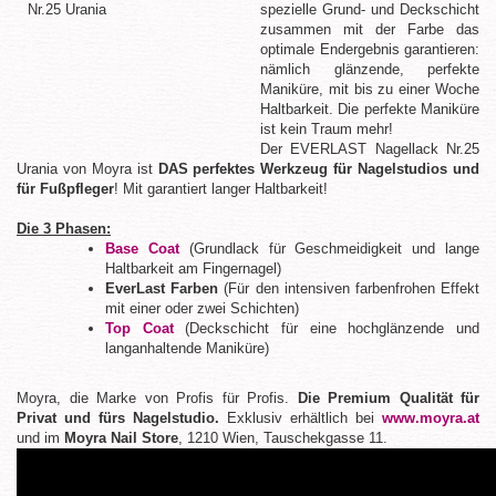
spezielle Grund- und Deckschicht
zusammen mit der Farbe das
optimale Endergebnis garantieren:
nämlich glänzende, perfekte
Maniküre, mit bis zu einer Woche
Haltbarkeit. Die perfekte Maniküre
ist kein Traum mehr!
Der EVERLAST Nagellack Nr.25
Urania von Moyra ist
DAS perfektes Werkzeug für Nagelstudios und
für Fußpfleger
! Mit garantiert langer Haltbarkeit!
Die 3 Phasen:
Base Coat
(Grundlack für Geschmeidigkeit und lange
Haltbarkeit am Fingernagel)
EverLast Farben
(Für den intensiven farbenfrohen Effekt
mit einer oder zwei Schichten)
Top Coat
(Deckschicht für eine hochglänzende und
langanhaltende Maniküre)
Moyra, die Marke von Profis für Profis.
Die Premium Qualität für
Privat und fürs Nagelstudio.
Exklusiv erhältlich bei
www.moyra.at
und im
Moyra Nail Store
, 1210 Wien, Tauschekgasse 11.