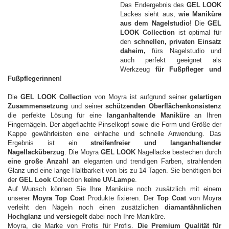
Das Endergebnis des
GEL LOOK
Lackes sieht aus,
wie Maniküre
aus dem Nagelstudio!
Die
GEL
LOOK Collection
ist optimal für
den
schnellen, privaten Einsatz
daheim,
fürs Nagelstudio und
auch perfekt geeignet als
Werkzeug
für Fußpfleger und
Fußpflegerinnen
!
Die
GEL LOOK Collection
von Moyra ist aufgrund seiner
gelartigen
Zusammensetzung
und seiner
schützenden Oberflächenkonsistenz
die perfekte Lösung für eine
langanhaltende Maniküre
an Ihren
Fingernägeln. Der abgeflachte Pinselkopf sowie die Form und Größe der
Kappe gewährleisten eine einfache und schnelle Anwendung. Das
Ergebnis ist ein
streifenfreier und langanhaltender
Nagellacküberzug
. Die Moyra
GEL LOOK
Nagellacke bestechen durch
eine große Anzahl an
eleganten und trendigen Farben, strahlenden
Glanz und eine lange Haltbarkeit von bis zu 14 Tagen. Sie benötigen bei
der
GEL Look
Collection
keine UV-Lampe
.
Auf Wunsch können Sie Ihre Maniküre noch zusätzlich mit einem
unserer
Moyra Top Coat
Produkte fixieren. Der
Top Coat
von Moyra
verleiht den Nägeln noch einen zusätzlichen
diamantähnlichen
Hochglanz
und
versiegelt
dabei noch Ihre Maniküre.
Moyra, die Marke von Profis für Profis.
Die Premium Qualität für