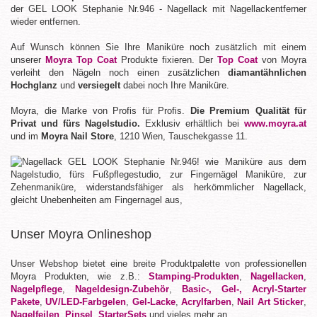
der GEL LOOK Stephanie Nr.946 - Nagellack mit Nagellackentferner
wieder entfernen.
Auf Wunsch können Sie Ihre Maniküre noch zusätzlich mit einem
unserer
Moyra Top Coat
Produkte fixieren. Der
Top Coat
von Moyra
verleiht den Nägeln noch einen zusätzlichen
diamantähnlichen
Hochglanz
und
versiegelt
dabei noch Ihre Maniküre.
Moyra, die Marke von Profis für Profis.
Die Premium Qualität für
Privat und fürs Nagelstudio.
Exklusiv erhältlich bei
www.moyra.at
und im
Moyra Nail Store
, 1210 Wien, Tauschekgasse 11.
Unser Moyra Onlineshop
Unser Webshop bietet eine breite Produktpalette von professionellen
Moyra Produkten, wie z.B.:
Stamping-Produkten
,
Nagellacken
,
Nagelpflege
,
Nageldesign-Zubehör
,
Basic-, Gel-, Acryl-Starter
Pakete
,
UV/LED-Farbgelen
,
Gel-Lacke
,
Acrylfarben
,
Nail Art Sticker
,
Nagelfeilen
,
Pinsel
,
StarterSets
und vieles mehr an.