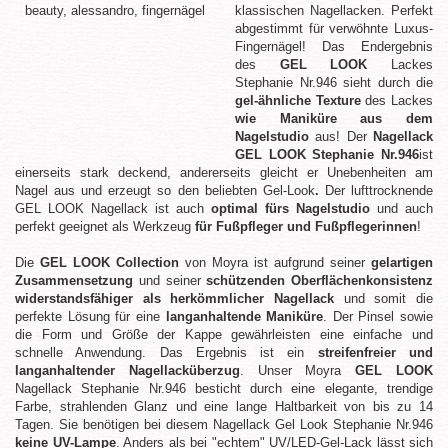
klassischen Nagellacken. Perfekt
abgestimmt für verwöhnte Luxus-
Fingernägel! Das Endergebnis
des
GEL LOOK
Lackes
Stephanie Nr.946 sieht durch die
gel-ähnliche Texture
des Lackes
wie Maniküre aus dem
Nagelstudio
aus! Der
Nagellack
GEL LOOK Stephanie Nr.946
ist
einerseits stark deckend, andererseits gleicht er Unebenheiten am
Nagel aus und erzeugt so den beliebten Gel-Look
.
Der lufttrocknende
GEL LOOK Nagellack ist auch
optimal fürs Nagelstudio
und auch
perfekt geeignet als Werkzeug
für Fußpfleger und Fußpflegerinnen
!
Die
GEL LOOK Collection
von Moyra ist aufgrund seiner
gelartigen
Zusammensetzung
und seiner
schützenden Oberflächenkonsistenz
widerstandsfähiger als herkömmlicher Nagellack
und somit die
perfekte Lösung für eine
langanhaltende Maniküre
. Der Pinsel sowie
die Form und Größe der Kappe gewährleisten eine einfache und
schnelle Anwendung. Das Ergebnis ist ein
streifenfreier und
langanhaltender Nagellacküberzug
. Unser Moyra
GEL LOOK
Nagellack Stephanie Nr.946 besticht durch eine elegante, trendige
Farbe, strahlenden Glanz und eine lange Haltbarkeit von bis zu 14
Tagen. Sie benötigen bei diesem Nagellack Gel Look Stephanie Nr.946
keine UV-Lampe
. Anders als bei "echtem" UV/LED-Gel-Lack lässt sich