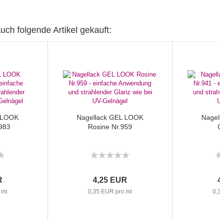
uch folgende Artikel gekauft:
L LOOK
Nagellack GEL LOOK
Nagel
983
Rosine Nr.959
R
4,25 EUR
 ml
0,35 EUR pro ml
0,