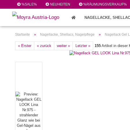
%SALE%
NEUHEITEN
%RÄUMUNGSVERKAUF%
NAGELLACKE, SHELLAC
FEILEN/PINSEL/ZUBEHÖR (224)
»
»
Startseite
Nagellacke, Shellacs, Nagelpflege
Nagellack Gel 
« Erster
« zurück
weiter »
Letzter »
155
Artikel in dieser