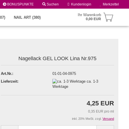
BONUSPUNKTE
Suchen
Kundenlogin
Merkzettel
Ihr Warenkorb
07)
NAIL ART (380)
0,00 EUR
Nagellack GEL LOOK Lina Nr.975
Art.Nr.:
01-01-04-0975
Lieferzeit:
ca. 1-3
Konto erstellen
Werktage
Passwort vergessen?
4,25 EUR
0,35 EUR pro ml
inkl. 20% MwSt. zzgl.
Versand