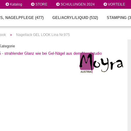
Katalog
STORE
SCHULUNGEN 2024
VORTEILE
S, NAGELPFLEGE (477)
GEL/ACRYL/LIQUID (532)
STAMPING (3
»
Look
Nagellack GEL LOOK Lina Nr.975
 Kategorie