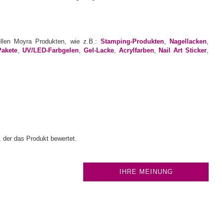
ellen Moyra Produkten, wie z.B.:
Stamping-Produkten
,
Nagellacken
,
Pakete
,
UV/LED-Farbgelen
,
Gel-Lacke
,
Acrylfarben
,
Nail Art Sticker
,
 der das Produkt bewertet.
IHRE MEINUNG