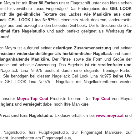
n Moyra ist mit
über 80 Farben
unser Flaggschiff unter den klassischen
mmt für verwöhnte Luxus-Fingernägel! Das Endergebnis des
GEL LOOK
urch die
gel-ähnliche Texture
des Lackes
wie Maniküre aus dem
lack GEL LOOK Lina Nr.975
ist einerseits stark deckend, andererseits
agel aus und erzeugt so den beliebten Gel-Look
.
Der lufttrocknende GEL
timal fürs Nagelstudio
und auch perfekt geeignet als Werkzeug
für
nnen
!
n Moyra ist aufgrund seiner
gelartigen Zusammensetzung
und seiner
nsistenz
widerstandsfähiger als herkömmlicher Nagellack
und somit
langanhaltende Maniküre
. Der Pinsel sowie die Form und Größe der
fache und schnelle Anwendung. Das Ergebnis ist ein
streifenfreier und
agellack Lina Nr.975 besticht durch eine elegante, trendige Farbe,
n. Sie benötigen bei diesem Nagellack Gel Look Lina Nr.975
keine UV-
er GEL LOOK Lina Nr.975 - Nagellack mit Nagellackentferner wieder
m unserer
Moyra Top Coat
Produkte fixieren. Der
Top Coat
von Moyra
chglanz
und
versiegelt
dabei noch Ihre Maniküre.
Privat und fürs Nagelstudio.
Exklusiv erhältlich bei
www.moyra.at
und