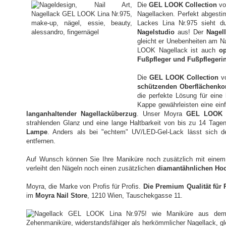
Die
GEL LOOK Collection
vo
Nagellacken. Perfekt abgesti
Lackes Lina Nr.975 sieht d
Nagelstudio
aus! Der
Nagel
gleicht er Unebenheiten am N
LOOK Nagellack ist auch
op
Fußpfleger und Fußpflegeri
Die
GEL LOOK Collection
vo
schützenden Oberflächenko
die perfekte Lösung für eine
Kappe gewährleisten eine ein
langanhaltender Nagellacküberzug
. Unser Moyra
GEL LOOK
N
strahlenden Glanz und eine lange Haltbarkeit von bis zu 14 Tage
Lampe
. Anders als bei "echtem" UV/LED-Gel-Lack lässt sich d
entfernen.
Auf Wunsch können Sie Ihre Maniküre noch zusätzlich mit eine
verleiht den Nägeln noch einen zusätzlichen
diamantähnlichen Ho
Moyra, die Marke von Profis für Profis.
Die Premium Qualität für 
im
Moyra Nail Store
, 1210 Wien, Tauschekgasse 11.