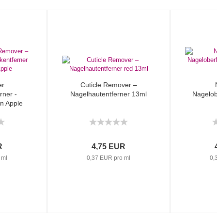
er
Cuticle Remover –
rner -
Nagelhautentferner 13ml
Nagelob
n Apple
R
4,75 EUR
 ml
0,37 EUR pro ml
0,