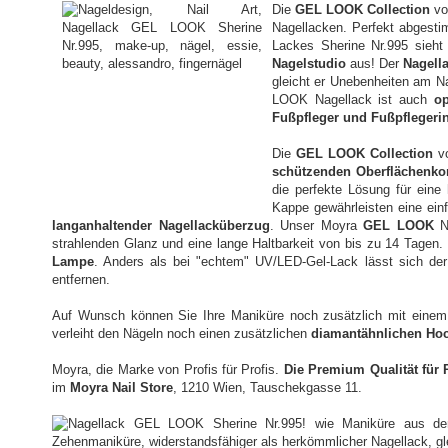
Die
GEL LOOK Collection
vo
Nagellacken. Perfekt abgesti
Lackes Sherine Nr.995 sieht
Nagelstudio
aus! Der
Nagell
gleicht er Unebenheiten am N
LOOK Nagellack ist auch
op
Fußpfleger und Fußpflegeri
Die
GEL LOOK Collection
vo
schützenden Oberflächenko
die perfekte Lösung für eine
Kappe gewährleisten eine ein
langanhaltender Nagellacküberzug
. Unser Moyra
GEL LOOK
Na
strahlenden Glanz und eine lange Haltbarkeit von bis zu 14 Tagen
Lampe
. Anders als bei "echtem" UV/LED-Gel-Lack lässt sich de
entfernen.
Auf Wunsch können Sie Ihre Maniküre noch zusätzlich mit eine
verleiht den Nägeln noch einen zusätzlichen
diamantähnlichen Ho
Moyra, die Marke von Profis für Profis.
Die Premium Qualität für 
im
Moyra Nail Store
, 1210 Wien, Tauschekgasse 11.