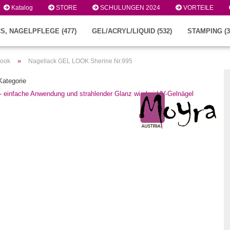
Katalog
STORE
SCHULUNGEN 2024
VORTEILE
S, NAGELPFLEGE (477)
GEL/ACRYL/LIQUID (532)
STAMPING (3
»
Look
Nagellack GEL LOOK Sherine Nr.995
 Kategorie