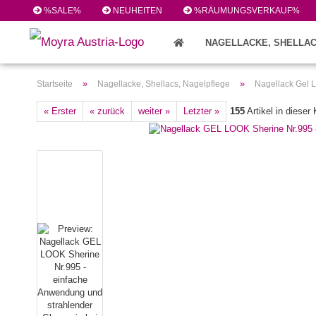
%SALE%
NEUHEITEN
%RÄUMUNGSVERKAUF%
NAGELLACKE, SHELLAC
FEILEN/PINSEL/ZUBEHÖR (224)
»
»
Startseite
Nagellacke, Shellacs, Nagelpflege
Nagellack Gel 
« Erster
« zurück
weiter »
Letzter »
155
Artikel in dieser