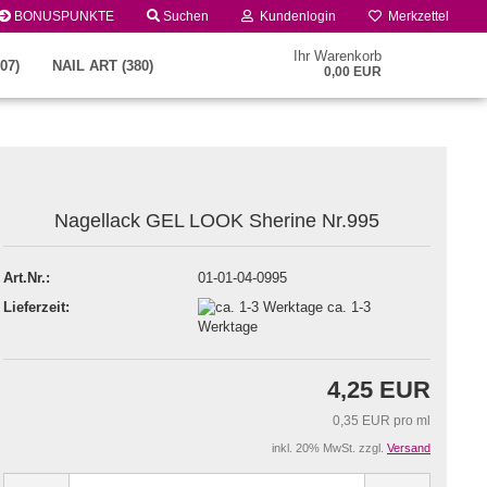
BONUSPUNKTE
Suchen
Kundenlogin
Merkzettel
Ihr Warenkorb
07)
NAIL ART (380)
0,00 EUR
Nagellack GEL LOOK Sherine Nr.995
Art.Nr.:
01-01-04-0995
Lieferzeit:
ca. 1-3
Konto erstellen
Werktage
Passwort vergessen?
4,25 EUR
0,35 EUR pro ml
inkl. 20% MwSt. zzgl.
Versand