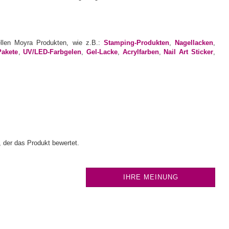
ellen Moyra Produkten, wie z.B.:
Stamping-Produkten
,
Nagellacken
,
Pakete
,
UV/LED-Farbgelen
,
Gel-Lacke
,
Acrylfarben
,
Nail Art Sticker
,
 der das Produkt bewertet.
IHRE MEINUNG