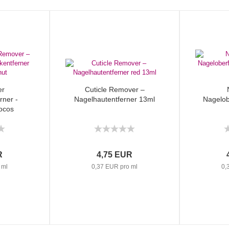
er
Cuticle Remover –
rner -
Nagelhautentferner 13ml
Nagelob
Cocos
R
4,75 EUR
 ml
0,37 EUR pro ml
0,