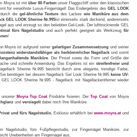
n Moyra ist mit
über 80 Farben
unser Flaggschiff unter den klassischen
mmt für verwöhnte Luxus-Fingernägel! Das Endergebnis des
GEL LOOK
 durch die
gel-ähnliche Texture
des Lackes
wie Maniküre aus dem
ack GEL LOOK Sherine Nr.995
ist einerseits stark deckend, andererseits
agel aus und erzeugt so den beliebten Gel-Look
.
Der lufttrocknende GEL
timal fürs Nagelstudio
und auch perfekt geeignet als Werkzeug
für
nnen
!
n Moyra ist aufgrund seiner
gelartigen Zusammensetzung
und seiner
nsistenz
widerstandsfähiger als herkömmlicher Nagellack
und somit
langanhaltende Maniküre
. Der Pinsel sowie die Form und Größe der
fache und schnelle Anwendung. Das Ergebnis ist ein
streifenfreier und
gellack Sherine Nr.995 besticht durch eine elegante, trendige Farbe,
. Sie benötigen bei diesem Nagellack Gel Look Sherine Nr.995
keine UV-
r GEL LOOK Sherine Nr.995 - Nagellack mit Nagellackentferner wieder
m unserer
Moyra Top Coat
Produkte fixieren. Der
Top Coat
von Moyra
chglanz
und
versiegelt
dabei noch Ihre Maniküre.
Privat und fürs Nagelstudio.
Exklusiv erhältlich bei
www.moyra.at
und