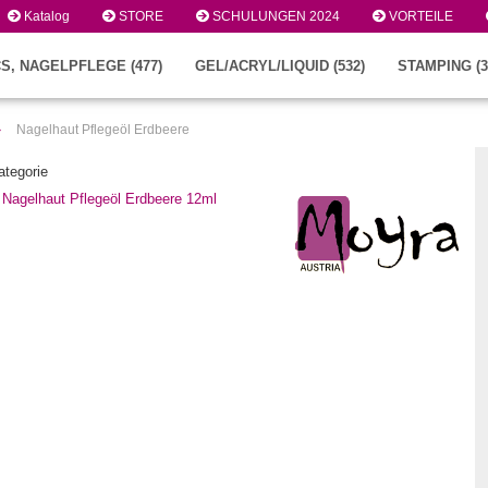
Katalog
STORE
SCHULUNGEN 2024
VORTEILE
S, NAGELPFLEGE (477)
GEL/ACRYL/LIQUID (532)
STAMPING (3
»
Nagelhaut Pflegeöl Erdbeere
ategorie