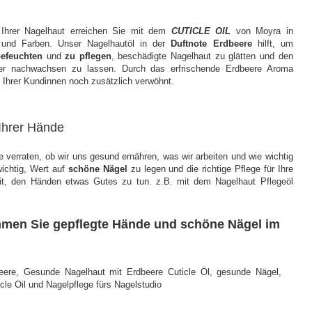
Ihrer Nagelhaut erreichen Sie mit dem
CUTICLE OIL
von Moyra in
 und Farben. Unser Nagelhautöl in der
Duftnote Erdbeere
hilft, um
befeuchten
und
zu pflegen
, beschädigte Nagelhaut zu glätten und den
bler nachwachsen zu lassen.
Durch das erfrischende Erdbeere Aroma
e Ihrer Kundinnen noch zusätzlich verwöhnt.
 Ihrer Hände
verraten, ob wir uns gesund ernähren, was wir arbeiten und wie wichtig
wichtig, Wert auf
schöne Nägel
zu legen und die richtige Pflege für Ihre
it, den Händen etwas Gutes zu tun. z.B. mit dem Nagelhaut Pflegeöl
mmen Sie gepflegte Hände und schöne Nägel im