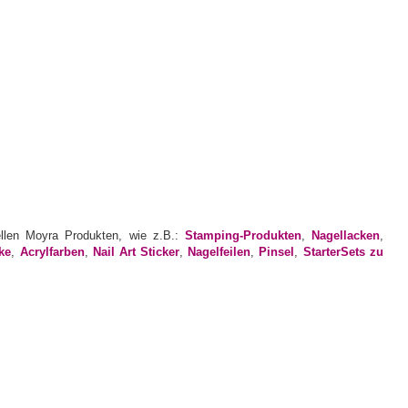
ellen Moyra Produkten, wie z.B.:
Stamping-Produkten
,
Nagellacken
,
ke
,
Acrylfarben
,
Nail Art Sticker
,
Nagelfeilen
,
Pinsel
,
StarterSets zu