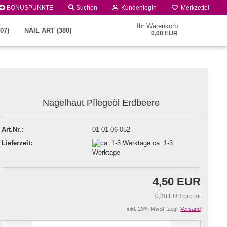
BONUSPUNKTE
Suchen
Kundenlogin
Merkzettel
Ihr Warenkorb
07)
NAIL ART (380)
0,00 EUR
Nagelhaut Pflegeöl Erdbeere
Art.Nr.:
01-01-06-052
Lieferzeit:
ca. 1-3
Konto erstellen
Werktage
Passwort vergessen?
4,50 EUR
0,38 EUR pro ml
inkl. 20% MwSt. zzgl.
Versand