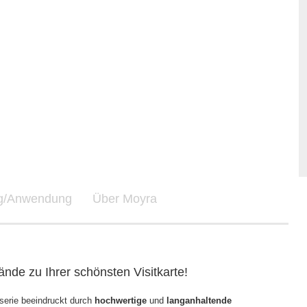
ng/Anwendung
Über Moyra
nde zu Ihrer schönsten Visitkarte!
serie beeindruckt durch
hochwertige
und
langanhaltende