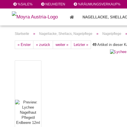
%SALE%
NEUHEITEN
%RÄUMUNGSVERKAUF%
NAGELLACKE, SHELLAC
FEILEN/PINSEL/ZUBEHÖR (224)
»
»
Startseite
Nagellacke, Shellacs, Nagelpflege
Nagelpflege
« Erster
« zurück
weiter »
Letzter »
49
Artikel in dieser K