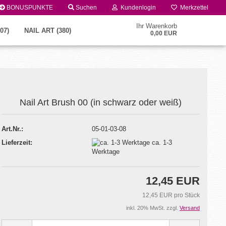
BONUSPUNKTE
Suchen
Kundenlogin
Merkzettel
Ihr Warenkorb
07)
NAIL ART (380)
0,00 EUR
Nail Art Brush 00 (in schwarz oder weiß)
Art.Nr.:
05-01-03-08
Lieferzeit:
ca. 1-3
Konto erstellen
Werktage
Passwort vergessen?
12,45 EUR
12,45 EUR pro Stück
inkl. 20% MwSt. zzgl.
Versand