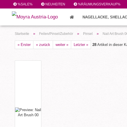
%SALE%
NEUHEITEN
%RÄUMUNGSVERKAUF%
NAGELLACKE, SHELLAC
FEILEN/PINSEL/ZUBEHÖR (224)
»
»
»
Startseite
Feilen/Pinsel/Zubehör
Pinsel
Nail Art Brush 
« Erster
« zurück
weiter »
Letzter »
28
Artikel in dieser K