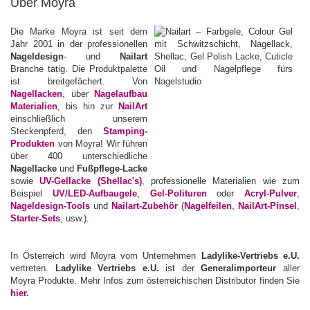
Über Moyra
Die Marke Moyra ist seit dem
Jahr 2001 in der professionellen
Nageldesign
- und
Nailart
Branche tätig. Die Produktpalette
ist breitgefächert. Von
Nagellacken
, über
Nagelaufbau
Materialien
, bis hin zur
NailArt
einschließlich unserem
Steckenpferd, den
Stamping-
Produkten
von Moyra! Wir führen
über 400 unterschiedliche
Nagellacke
und
Fußpflege-Lacke
sowie
UV-Gellacke
(Shellac's)
, professionelle Materialien wie zum
Beispiel
UV/LED-Aufbaugele
,
Gel-Polituren
oder
Acryl-Pulver
,
Nageldesign-Tools
und
Nailart-Zubehör
(
Nagelfeilen
,
NailArt-Pinsel
,
Starter-Sets
, usw.).
In Österreich wird Moyra vom Unternehmen
Ladylike-Vertriebs e.U.
vertreten.
Ladylike Vertriebs e.U.
ist der
Generalimporteur
aller
Moyra Produkte. Mehr Infos zum österreichischen Distributor finden Sie
hier.