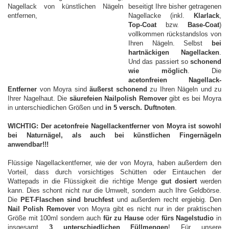
beseitigt Ihre bisher getragenen
Nagellacke (inkl.
Klarlack
,
Top-Coat
bzw.
Base-Coat
)
vollkommen rückstandslos von
Ihren Nägeln. Selbst
bei
hartnäckigen Nagellacken
.
Und das passiert so
schonend
wie möglich
. Die
acetonfreien Nagellack-
Entferner
von Moyra sind
äußerst schonend
zu Ihren Nägeln und zu
Ihrer Nagelhaut. Die
säurefeien Nailpolish Remover
gibt es bei Moyra
in unterschiedlichen Größen und
in 5 versch. Duftnoten
.
WICHTIG: Der acetonfreie Nagellackentferner von Moyra ist sowohl
bei Naturnägel, als auch bei künstlichen Fingernägeln
anwendbar!!!
Flüssige Nagellackentferner, wie der von Moyra, haben außerdem den
Vorteil, dass durch vorsichtiges Schütten oder Eintauchen der
Wattepads in die Flüssigkeit die richtige Menge
gut dosiert
werden
kann. Dies schont nicht nur die Umwelt, sondern auch Ihre Geldbörse.
Die
PET-Flaschen sind bruchfest
und außerdem recht ergiebig. Den
Nail Polish Remover
von Moyra
gibt es nicht nur in der praktischen
Größe mit 100ml sondern auch
für zu Hause
oder
fürs Nagelstudio
in
insgesamt
3 unterschiedlichen Füllmengen
! Für unsere