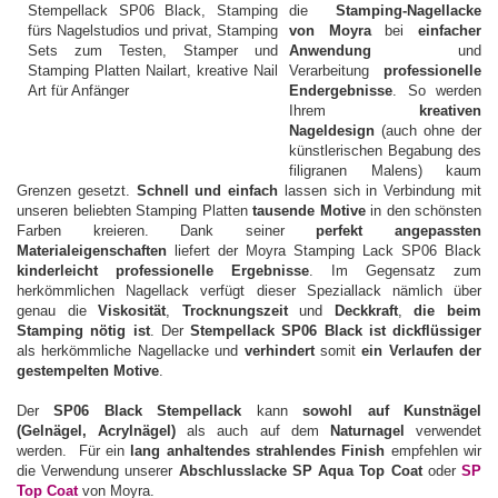
die
Stamping-Nagellacke
von Moyra
bei
einfacher
Anwendung
und
Verarbeitung
professionelle
Endergebnisse
. So werden
Ihrem
kreativen
Nageldesign
(auch ohne der
künstlerischen Begabung des
filigranen Malens) kaum
Grenzen gesetzt.
Schnell und einfach
lassen sich in Verbindung mit
unseren beliebten Stamping Platten
tausende Motive
in den schönsten
Farben kreieren. Dank seiner
perfekt angepassten
Materialeigenschaften
liefert der Moyra Stamping Lack SP06 Black
kinderleicht professionelle Ergebnisse
. Im Gegensatz zum
herkömmlichen Nagellack verfügt dieser Speziallack nämlich über
genau die
Viskosität
,
Trocknungszeit
und
Deckkraft
,
die beim
Stamping nötig ist
. Der
Stempellack SP06 Black ist dickflüssiger
als herkömmliche Nagellacke und
verhindert
somit
ein Verlaufen der
gestempelten Motive
.
Der
SP06 Black Stempellack
kann
sowohl auf Kunstnägel
(Gelnägel, Acrylnägel)
als auch auf dem
Naturnagel
verwendet
werden. Für ein
lang anhaltendes strahlendes Finish
empfehlen wir
die Verwendung unserer
Abschlusslacke SP Aqua Top Coat
oder
SP
Top Coat
von Moyra.