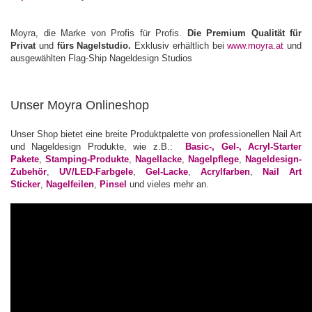
Moyra, die Marke von Profis für Profis.
Die Premium Qualität für
Privat
und
fürs Nagelstudio.
Exklusiv erhältlich bei
www.moyra.at
und
ausgewählten Flag-Ship Nageldesign Studios
Unser Moyra Onlineshop
Unser Shop bietet eine breite Produktpalette von professionellen Nail Art
und Nageldesign Produkte, wie z.B.:
Basic-, Gel-, Acryl-Starter
Pakete
,
Stamping-Produkte
,
Nagellacke
,
Nagelpflege
,
Nageldesign-
Zubehör
,
UV/LED-Farbgele
,
Gel-Lacke
,
Acrylfarben
,
Nail Art
Sticker
,
Nagelfeilen
,
Pinsel
und vieles mehr an.