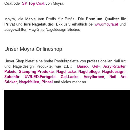
Coat
oder
SP Top Coat
von Moyra.
Moyra, die Marke von Profis für Profis.
Die Premium Qualität für
Privat
und
fürs Nagelstudio.
Exklusiv erhältlich bei
www.moyra.at
und
ausgewählten Flag-Ship Nageldesign Studios
Unser Moyra Onlineshop
Unser Shop bietet eine breite Produktpalette von professionellen Nail Art
und Nageldesign Produkte, wie z.B.:
Basic-, Gel-, Acryl-Starter
Pakete
,
Stamping-Produkte
,
Nagellacke
,
Nagelpflege
,
Nageldesign-
Zubehör
,
UV/LED-Farbgele
,
Gel-Lacke
,
Acrylfarben
,
Nail Art
Sticker
,
Nagelfeilen
,
Pinsel
und vieles mehr an.