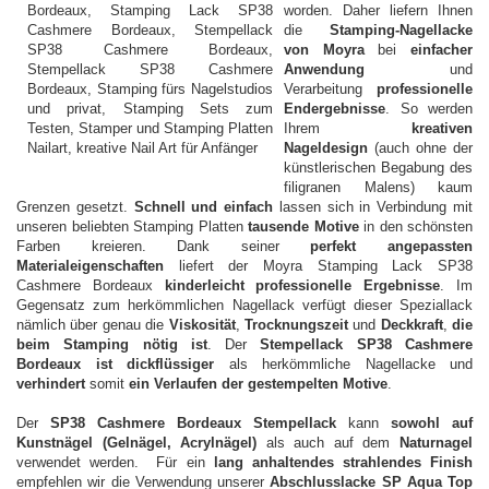
worden. Daher liefern Ihnen
die
Stamping-Nagellacke
von Moyra
bei
einfacher
Anwendung
und
Verarbeitung
professionelle
Endergebnisse
. So werden
Ihrem
kreativen
Nageldesign
(auch ohne der
künstlerischen Begabung des
filigranen Malens) kaum
Grenzen gesetzt.
Schnell und einfach
lassen sich in Verbindung mit
unseren beliebten Stamping Platten
tausende Motive
in den schönsten
Farben kreieren. Dank seiner
perfekt angepassten
Materialeigenschaften
liefert der Moyra Stamping Lack SP38
Cashmere Bordeaux
kinderleicht professionelle Ergebnisse
. Im
Gegensatz zum herkömmlichen Nagellack verfügt dieser Speziallack
nämlich über genau die
Viskosität
,
Trocknungszeit
und
Deckkraft
,
die
beim Stamping nötig ist
. Der
Stempellack SP38 Cashmere
Bordeaux ist dickflüssiger
als herkömmliche Nagellacke und
verhindert
somit
ein Verlaufen der gestempelten Motive
.
Der
SP38 Cashmere Bordeaux Stempellack
kann
sowohl auf
Kunstnägel
(Gelnägel, Acrylnägel)
als auch auf dem
Naturnagel
verwendet werden. Für ein
lang anhaltendes strahlendes Finish
empfehlen wir die Verwendung unserer
Abschlusslacke SP Aqua Top