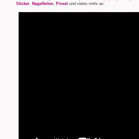
Sticker
,
Nagelfeilen
,
Pinsel
und vieles mehr an.