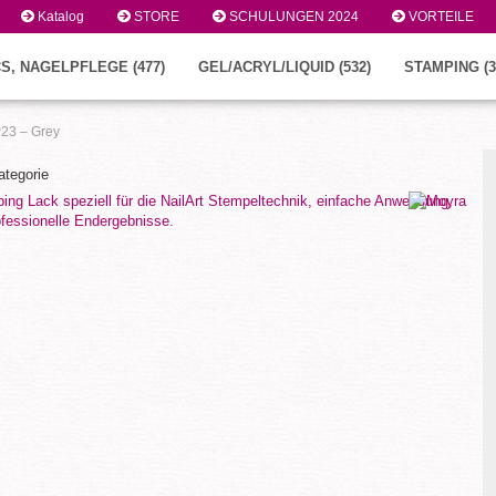
Katalog
STORE
SCHULUNGEN 2024
VORTEILE
S, NAGELPFLEGE (477)
GEL/ACRYL/LIQUID (532)
STAMPING (3
23 – Grey
ategorie