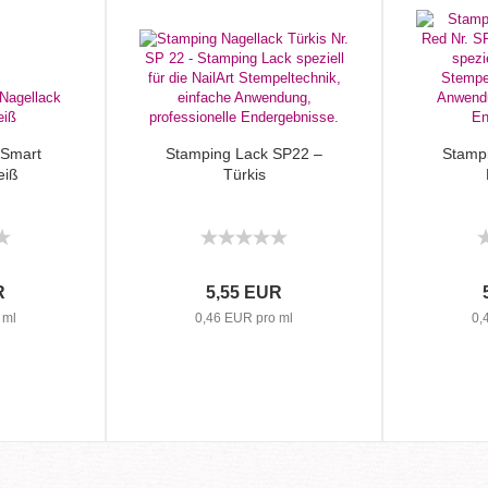
 Smart
Stamping Lack SP22 –
Stamp
eiß
Türkis
R
5,55 EUR
 ml
0,46 EUR pro ml
0,