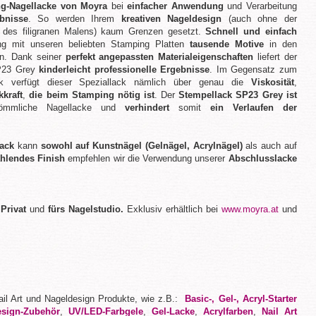
g-Nagellacke von Moyra
bei
einfacher Anwendung
und Verarbeitung
bnisse
. So werden Ihrem
kreativen Nageldesign
(auch ohne der
 des filigranen Malens) kaum Grenzen gesetzt.
Schnell und einfach
ng mit unseren beliebten Stamping Platten
tausende Motive
in den
en. Dank seiner
perfekt angepassten Materialeigenschaften
liefert der
P23 Grey
kinderleicht professionelle Ergebnisse
. Im Gegensatz zum
ck verfügt dieser Speziallack nämlich über genau die
Viskosität
,
kkraft
,
die beim Stamping nötig ist
. Der
Stempellack SP23 Grey ist
kömmliche Nagellacke und
verhindert
somit
ein Verlaufen der
ack
kann
sowohl auf Kunstnägel
(Gelnägel, Acrylnägel)
als auch auf
ahlendes Finish
empfehlen wir die Verwendung unserer
Abschlusslacke
 Privat
und
fürs Nagelstudio.
Exklusiv erhältlich bei
www.moyra.at
und
Nail Art und Nageldesign Produkte, wie z.B.:
Basic-, Gel-, Acryl-Starter
esign-Zubehör
,
UV/LED-Farbgele
,
Gel-Lacke
,
Acrylfarben
,
Nail Art