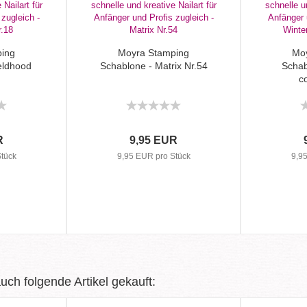
ing
Moyra Stamping
Mo
eldhood
Schablone - Matrix Nr.54
Schab
c
R
9,95 EUR
tück
9,95 EUR pro Stück
9,9
uch folgende Artikel gekauft: