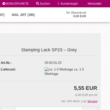
BONUSPUNKTE
Suchen
Kundenlogin
Merkzettel
Ihr Warenkorb
07)
NAIL ART (380)
0,00 EUR
Stamping Lack SP23 – Grey
Art.Nr.:
03-02-01-23
Lieferzeit:
ca. 1-3
Konto erstellen
Werktage
Passwort vergessen?
5,55 EUR
0,46 EUR pro ml
inkl. 20% MwSt. zzgl.
Versand