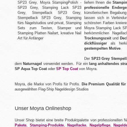
liefern Ihnen die
Stampin
professionelle Enderge
künstlerischen Begabung
lassen sich in Verbindu
schönsten Farben kreier
Moyra Stamping Lack S
herkömmlichen Nagella
Trocknungszeit
und
Dec
dickflüssiger
als her
gestempelten Motive
.
Der
SP23 Grey Stempell
dem
Naturnagel
verwendet werden. Für ein
lang anhaltendes str
SP Aqua Top Coat
oder
SP Top Coat
von Moyra.
Moyra, die Marke von Profis für Profis.
Die Premium Qualität für
ausgewählten Flag-Ship Nageldesign Studios
Unser Moyra Onlineshop
Unser Shop bietet eine breite Produktpalette von professionellen 
Pakete
,
Stamping-Produkte
,
Nagellacke
,
Nagelpflege
,
Nageld