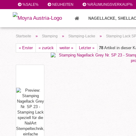
%SALE%
NEUHEITEN
%RÄUMUNGSVERKAUF%
NAGELLACKE, SHELLAC
FEILEN/PINSEL/ZUBEHÖR (224)
»
»
»
Startseite
Stamping
Stamping-Lacke
Stamping Lack SP
« Erster
« zurück
weiter »
Letzter »
78
Artikel in dieser K