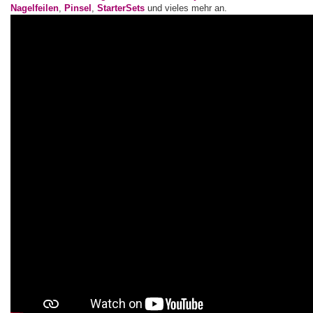
Nagelfeilen
,
Pinsel
,
StarterSets
und vieles mehr an.