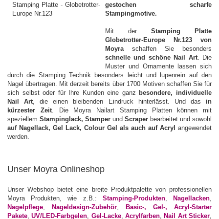
gestochen scharfe
Stampingmotive.
Mit der
Stamping Platte
Globetrotter-Europe Nr.123 von
Moyra
schaffen Sie besonders
schnelle und schöne Nail Art
. Die
Muster und Ornamente lassen sich
durch die Stamping Technik besonders leicht und lupenrein auf den
Nagel übertragen. Mit derzeit bereits über 1700 Motiven schaffen Sie für
sich selbst oder für Ihre Kunden eine ganz
besondere, individuelle
Nail Art
, die einen bleibenden Eindruck hinterlässt. Und das
in
kürzester Zeit
. Die Moyra Nailart Stamping Platten können mit
speziellem
Stampinglack, Stamper
und
Scraper
bearbeitet und sowohl
auf Nagellack, Gel Lack, Colour Gel als auch auf Acryl
angewendet
werden.
Unser Moyra Onlineshop
Unser Webshop bietet eine breite Produktpalette von professionellen
Moyra Produkten, wie z.B.:
Stamping-Produkten
,
Nagellacken
,
Nagelpflege
,
Nageldesign-Zubehör
,
Basic-, Gel-, Acryl-Starter
Pakete
,
UV/LED-Farbgelen
,
Gel-Lacke
,
Acrylfarben
,
Nail Art Sticker
,