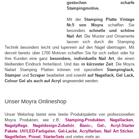
gestochen scharfe
Stampingmotive.
Mit der
Stamping Platte Vintage
Nr.5 von Moyra
schaffen Sie
besonders
schnelle und schöne
Nail Art
. Die Muster und Ornamente
lassen sich durch die Stamping
Technik besonders leicht und lupenrein auf den Nagel übertragen. Mit
derzeit bereits über 1700 Motiven schaffen Sie für sich selbst oder für
Ihre Kunden eine ganz
besondere, individuelle Nail Art
, die einen
bleibenden Eindruck hinterlässt. Und das
in kürzester Zeit
. Die Moyra
Nailart Stamping Platten können mit speziellem
Stampinglack,
Stamper
und
Scraper
bearbeitet und sowohl
auf Nagellack, Gel Lack,
Colour Gel als auch auf Acryl
angewendet werden.
Unser Moyra Onlineshop
Unser Webshop bietet eine breite Produktpalette von professionellen
Moyra Produkten, wie z.B.:
Stamping-Produkten
,
Nagellacken
,
Nagelpflege
,
Nageldesign-Zubehör
,
Basic-, Gel-, Acryl-Starter
Pakete
,
UV/LED-Farbgelen
,
Gel-Lacke
,
Acrylfarben
,
Nail Art Sticker
,
Nagelfeilen
,
Pinsel
,
StarterSets
und vieles mehr an.