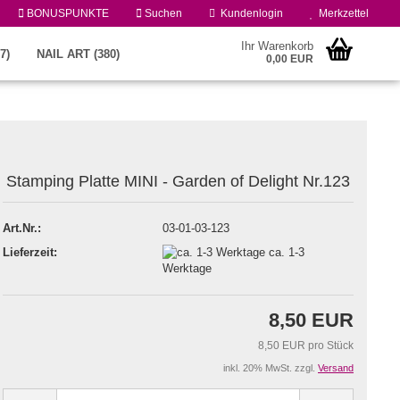
BONUSPUNKTE
Suchen
Kundenlogin
Merkzettel
Ihr Warenkorb
7)
NAIL ART (380)
0,00 EUR
Stamping Platte MINI - Garden of Delight Nr.123
Art.Nr.:
03-01-03-123
Lieferzeit:
ca. 1-3
Konto erstellen
Werktage
Passwort vergessen?
8,50 EUR
8,50 EUR pro Stück
inkl. 20% MwSt. zzgl.
Versand