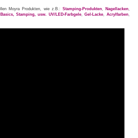
ellen Moyra Produkten, wie z.B.:
Stamping-Produkten
,
Nagellacken
,
, Basics, Stamping, usw.
UV/LED-Farbgele
,
Gel-Lacke
,
Acrylfarben
,