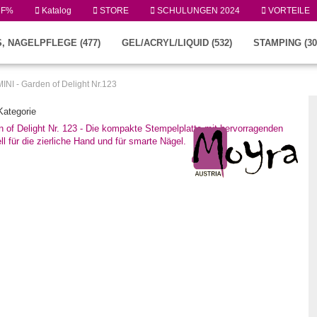
UF%
Katalog
STORE
SCHULUNGEN 2024
VORTEILE
, NAGELPFLEGE (477)
GEL/ACRYL/LIQUID (532)
STAMPING (30
INI - Garden of Delight Nr.123
 Kategorie