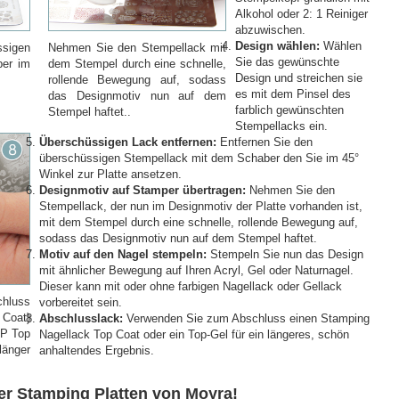
Alkohol oder 2: 1 Reiniger
abzuwischen.
Design wählen:
Wählen
ssigen
Nehmen Sie den Stempellack mit
Sie das gewünschte
ber im
dem Stempel durch eine schnelle,
Design und streichen sie
rollende Bewegung auf, sodass
es mit dem Pinsel des
das Designmotiv nun auf dem
farblich gewünschten
Stempel haftet..
Stempellacks ein.
Überschüssigen Lack entfernen:
Entfernen Sie den
überschüssigen Stempellack mit dem Schaber den Sie im 45°
Winkel zur Platte ansetzen.
Designmotiv auf Stamper übertragen:
Nehmen Sie den
Stempellack, der nun im Designmotiv der Platte vorhanden ist,
mit dem Stempel durch eine schnelle, rollende Bewegung auf,
sodass das Designmotiv nun auf dem Stempel haftet.
Motiv auf den Nagel stempeln:
Stempeln Sie nun das Design
mit ähnlicher Bewegung auf Ihren Acryl, Gel oder Naturnagel.
Dieser kann mit oder ohne farbigen Nagellack oder Gellack
hluss
vorbereitet sein.
Coat)
Abschlusslack:
Verwenden Sie zum Abschluss einen Stamping
SP Top
Nagellack Top Coat oder ein Top-Gel für ein längeres, schön
änger
anhaltendes Ergebnis.
er Stamping Platten von Moyra!