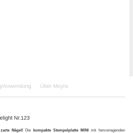
ng/Anwendung
Über Moyra
light Nr.123
 zarte Nägel!
Die
kompakte Stempelplatte MINI
mit hervorragenden