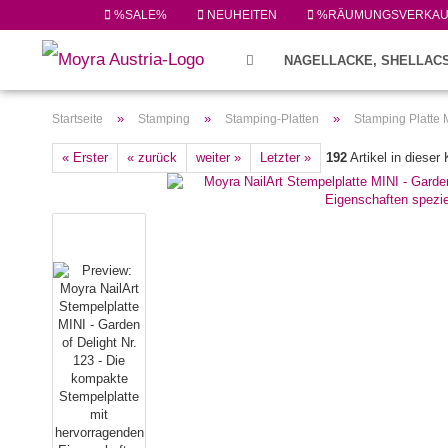
%SALE%
NEUHEITEN
%RÄUMUNGSVERKA
NAGELLACKE, SHELLACS
FEILEN/PINSEL/ZUBEHÖR (224)
»
»
»
Startseite
Stamping
Stamping-Platten
Stamping Platte M
« Erster
« zurück
weiter »
Letzter »
192
Artikel in dieser