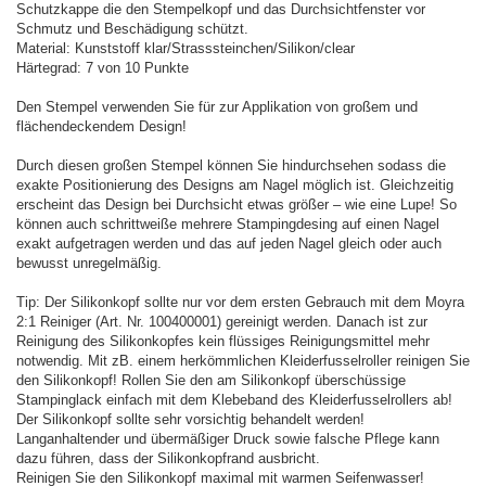
Schutzkappe die den Stempelkopf und das Durchsichtfenster vor
Schmutz und Beschädigung schützt.
Material: Kunststoff klar/Strasssteinchen/Silikon/clear
Härtegrad: 7 von 10 Punkte
Den Stempel verwenden Sie für zur Applikation von großem und
flächendeckendem Design!
Durch diesen großen Stempel können Sie hindurchsehen sodass die
exakte Positionierung des Designs am Nagel möglich ist. Gleichzeitig
erscheint das Design bei Durchsicht etwas größer – wie eine Lupe! So
können auch schrittweiße mehrere Stampingdesing auf einen Nagel
exakt aufgetragen werden und das auf jeden Nagel gleich oder auch
bewusst unregelmäßig.
Tip: Der Silikonkopf sollte nur vor dem ersten Gebrauch mit dem Moyra
2:1 Reiniger (Art. Nr. 100400001) gereinigt werden. Danach ist zur
Reinigung des Silikonkopfes kein flüssiges Reinigungsmittel mehr
notwendig. Mit zB. einem herkömmlichen Kleiderfusselroller reinigen Sie
den Silikonkopf! Rollen Sie den am Silikonkopf überschüssige
Stampinglack einfach mit dem Klebeband des Kleiderfusselrollers ab!
Der Silikonkopf sollte sehr vorsichtig behandelt werden!
Langanhaltender und übermäßiger Druck sowie falsche Pflege kann
dazu führen, dass der Silikonkopfrand ausbricht.
Reinigen Sie den Silikonkopf maximal mit warmen Seifenwasser!