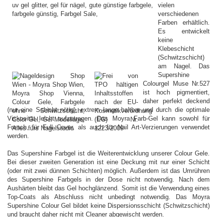
vielen
verschiedenen
Farben erhältlich.
Es entwickelt
keine
Klebeschicht
(Schwitzschicht)
am Nagel. Das
Supershine
Colourgel Muse Nr.527
ist hoch pigmentiert,
daher perfekt deckend
(nur eine Schicht nötig), extrem lange haltbar und durch die optimale
Viskosität leicht aufzutragen. Das Moyra Farb-Gel kann sowohl für
French, für Full Cover, als auch für Nail Art-Verzierungen verwendet
werden.
Das Supershine Farbgel ist die Weiterentwicklung unserer Colour Gele.
Bei dieser zweiten Generation ist eine Deckung mit nur einer Schicht
(oder mit zwei dünnen Schichten) möglich. Außerdem ist das Umrühren
des Supershine Farbgels in der Dose nicht notwendig. Nach dem
Aushärten bleibt das Gel hochglänzend. Somit ist die Verwendung eines
Top-Coats als Abschluss nicht unbedingt notwendig. Das Moyra
Supershine Colour Gel bildet keine Dispersionsschicht (Schwitzschicht)
und braucht daher nicht mit Cleaner abgewischt werden.