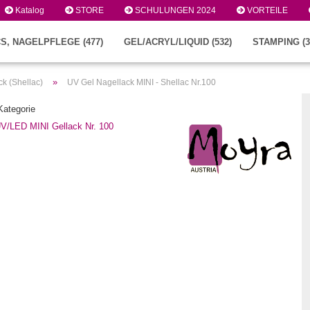
Katalog
STORE
SCHULUNGEN 2024
VORTEILE
S, NAGELPFLEGE (477)
GEL/ACRYL/LIQUID (532)
STAMPING (3
»
k (Shellac)
UV Gel Nagellack MINI - Shellac Nr.100
 Kategorie