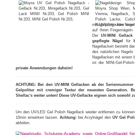
mit UV-Licht unter ein
auf Ihren Fingernägeln
Der
UV-MINI Gellack 
gepflegte Nägel
für
Nagellacken besteht dar
des natürlichen Nagels
Nagellacken mit einem b
ist die MINI-Gel-Polish
private Anwendungen daheim!
ACHTUNG: Bei den UV-MINI Gellacken ab der Seriennummer 20
Gelpolitur mit cremiger Textur der neuesten Generation. B
Shellac's weiter unten! Diese UV-Gellacke eignen sich sowohl 
Um den UV/LED Gel Polish Nagellack wieder entfernen zu können
10min einwirken lassen.
Achtung:
bei Acrylnägel den
UV Gel Pol
abfeilen.