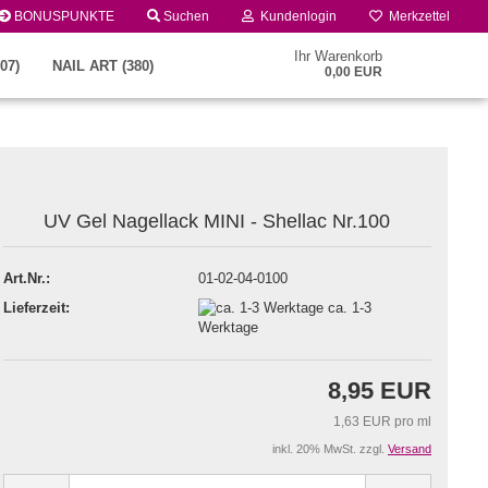
BONUSPUNKTE
Suchen
Kundenlogin
Merkzettel
Ihr Warenkorb
07)
NAIL ART (380)
0,00 EUR
UV Gel Nagellack MINI - Shellac Nr.100
Art.Nr.:
01-02-04-0100
Lieferzeit:
ca. 1-3
Konto erstellen
Werktage
Passwort vergessen?
8,95 EUR
1,63 EUR pro ml
inkl. 20% MwSt. zzgl.
Versand