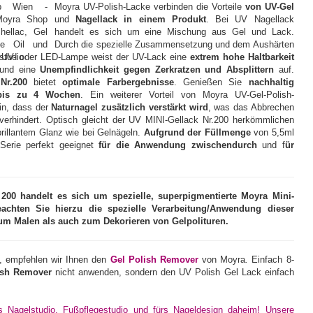
Moyra UV-Polish-Lacke verbinden die Vorteile
von UV-Gel
und
Nagellack in einem Produkt
. Bei UV Nagellack
handelt es sich um eine Mischung aus Gel und Lack.
Durch die spezielle Zusammensetzung und dem Aushärten
er UV- oder LED-Lampe weist der UV-Lack eine
extrem hohe Haltbarkeit
 und eine
Unempfindlichkeit gegen Zerkratzen und Absplittern
auf.
Nr.200
bietet
optimale Farbergebnisse
. Genießen Sie
nachhaltig
bis zu 4 Wochen
. Ein weiterer Vorteil von Moyra UV-Gel-Polish-
in, dass der
Naturnagel zusätzlich verstärkt wird
, was das Abbrechen
 verhindert. Optisch gleicht der UV MINI-Gellack Nr.200 herkömmlichen
rillantem Glanz wie bei Gelnägeln.
Aufgrund der Füllmenge
von 5,5ml
-Serie perfekt geeignet
für die Anwendung zwischendurch
und f
ür
0 handelt es sich um spezielle, superpigmentierte Moyra Mini-
eachten Sie hierzu die spezielle Verarbeitung/Anwendung dieser
zum Malen als auch zum Dekorieren von Gelpolituren.
, empfehlen wir Ihnen den
Gel Polish Remover
von Moyra
.
Einfach 8-
ish Remover
nicht anwenden, sondern den UV Polish Gel Lack einfach