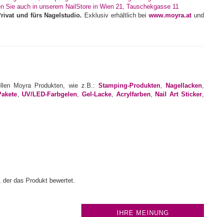
Privat und fürs Nagelstudio.
Exklusiv erhältlich bei
www.moyra.at
und
ellen Moyra Produkten, wie z.B.:
Stamping-Produkten
,
Nagellacken
,
Pakete
,
UV/LED-Farbgelen
,
Gel-Lacke
,
Acrylfarben
,
Nail Art Sticker
,
 der das Produkt bewertet.
IHRE MEINUNG