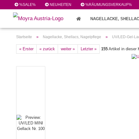
%SALE%
NEUHEITEN
%RÄUMUNGSVERKAUF%
NAGELLACKE, SHELLAC
FEILEN/PINSEL/ZUBEHÖR (224)
»
»
Startseite
Nagellacke, Shellacs, Nagelpflege
UV/LED-Gel-Lac
« Erster
« zurück
weiter »
Letzter »
155
Artikel in dieser