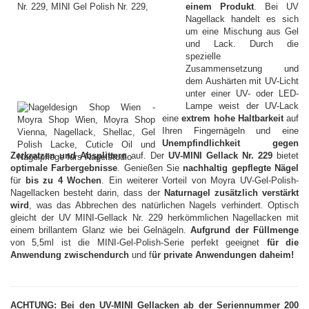
einem Produkt
. Bei UV
Nagellack handelt es sich
um eine Mischung aus Gel
und Lack. Durch die
spezielle
Zusammensetzung und
dem Aushärten mit UV-Licht
unter einer UV- oder LED-
Lampe weist der UV-Lack
eine
extrem hohe Haltbarkeit
auf
Ihren Fingernägeln und eine
Unempfindlichkeit gegen
Zerkratzen und Absplittern
auf. Der
UV-MINI Gellack Nr. 229
bietet
optimale Farbergebnisse
. Genießen Sie
nachhaltig gepflegte Nägel
für
bis zu 4 Wochen
. Ein weiterer Vorteil von Moyra UV-Gel-Polish-
Nagellacken besteht darin, dass der
Naturnagel zusätzlich verstärkt
wird
, was das Abbrechen des natürlichen Nagels verhindert. Optisch
gleicht der UV MINI-Gellack Nr. 229 herkömmlichen Nagellacken mit
einem brillantem Glanz wie bei Gelnägeln.
Aufgrund der Füllmenge
von 5,5ml ist die MINI-Gel-Polish-Serie perfekt geeignet
für die
Anwendung zwischendurch
und f
ür private Anwendungen daheim!
ACHTUNG: Bei den UV-MINI Gellacken ab der Seriennummer 200