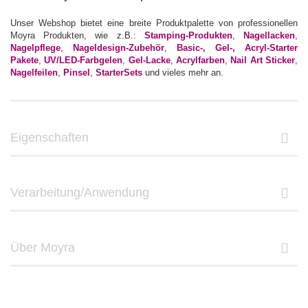
Unser Webshop bietet eine breite Produktpalette von professionellen
Moyra Produkten, wie z.B.:
Stamping-Produkten
,
Nagellacken
,
Nagelpflege
,
Nageldesign-Zubehör
,
Basic-, Gel-, Acryl-Starter
Pakete
,
UV/LED-Farbgelen
,
Gel-Lacke
,
Acrylfarben
,
Nail Art Sticker
,
Nagelfeilen
,
Pinsel
,
StarterSets
und vieles mehr an.
Eigenschaften
Verarbeitung/Anwendung
Über Moyra