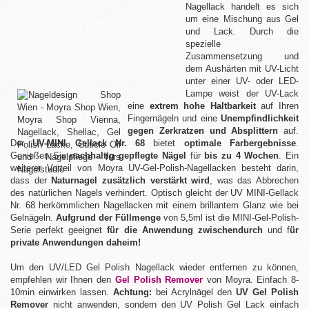
Nagellack handelt es sich
um eine Mischung aus Gel
und Lack. Durch die
spezielle
Zusammensetzung und
dem Aushärten mit UV-Licht
unter einer UV- oder LED-
Lampe weist der UV-Lack
eine
extrem hohe Haltbarkeit
auf Ihren
Fingernägeln und eine
Unempfindlichkeit
gegen Zerkratzen und Absplittern
auf.
Der
UV-MINI Gellack Nr. 68
bietet
optimale Farbergebnisse
.
Genießen Sie
nachhaltig gepflegte Nägel
für
bis zu 4 Wochen
. Ein
weiterer Vorteil von Moyra UV-Gel-Polish-Nagellacken besteht darin,
dass der
Naturnagel zusätzlich verstärkt wird
, was das Abbrechen
des natürlichen Nagels verhindert. Optisch gleicht der UV MINI-Gellack
Nr. 68 herkömmlichen Nagellacken mit einem brillantem Glanz wie bei
Gelnägeln.
Aufgrund der Füllmenge
von 5,5ml ist die MINI-Gel-Polish-
Serie perfekt geeignet
für die Anwendung zwischendurch
und f
ür
private Anwendungen daheim!
Um den UV/LED Gel Polish Nagellack wieder entfernen zu können,
empfehlen wir Ihnen den
Gel Polish Remover
von Moyra
.
Einfach 8-
10min einwirken lassen.
Achtung:
bei Acrylnägel den
UV Gel Polish
Remover
nicht anwenden, sondern den UV Polish Gel Lack einfach