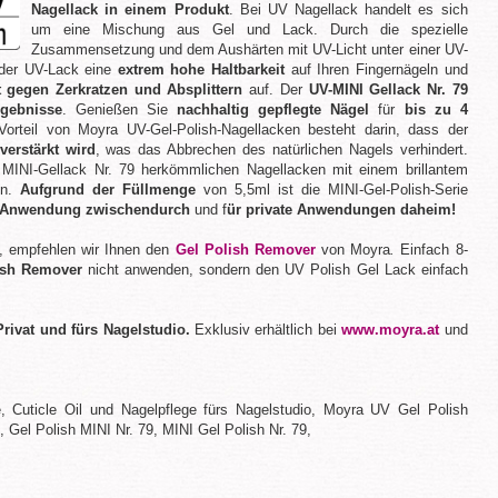
Nagellack in einem Produkt
. Bei UV Nagellack handelt es sich
um eine Mischung aus Gel und Lack. Durch die spezielle
Zusammensetzung und dem Aushärten mit UV-Licht unter einer UV-
der UV-Lack eine
extrem hohe Haltbarkeit
auf Ihren Fingernägeln und
t gegen Zerkratzen und Absplittern
auf. Der
UV-MINI Gellack Nr. 79
rgebnisse
. Genießen Sie
nachhaltig gepflegte Nägel
für
bis zu 4
 Vorteil von Moyra UV-Gel-Polish-Nagellacken besteht darin, dass der
verstärkt wird
, was das Abbrechen des natürlichen Nagels verhindert.
 MINI-Gellack Nr. 79 herkömmlichen Nagellacken mit einem brillantem
ln.
Aufgrund der Füllmenge
von 5,5ml ist die MINI-Gel-Polish-Serie
e Anwendung zwischendurch
und f
ür private Anwendungen daheim!
, empfehlen wir Ihnen den
Gel Polish Remover
von Moyra
.
Einfach 8-
ish Remover
nicht anwenden, sondern den UV Polish Gel Lack einfach
Privat und fürs Nagelstudio.
Exklusiv erhältlich bei
www.moyra.at
und