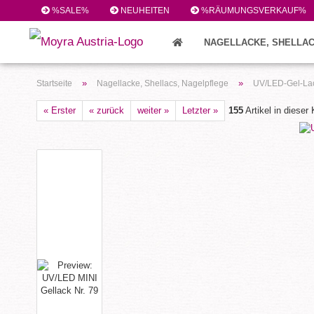
%SALE%
NEUHEITEN
%RÄUMUNGSVERKAUF%
NAGELLACKE, SHELLAC
FEILEN/PINSEL/ZUBEHÖR (224)
»
»
Startseite
Nagellacke, Shellacs, Nagelpflege
UV/LED-Gel-Lac
« Erster
« zurück
weiter »
Letzter »
155
Artikel in dieser