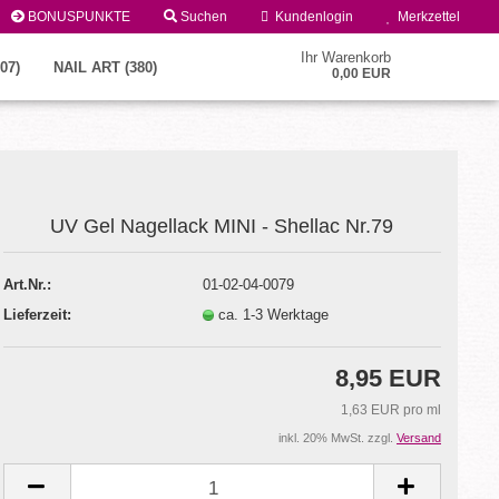
BONUSPUNKTE
Suchen
Kundenlogin
Merkzettel
Ihr Warenkorb
07)
NAIL ART (380)
0,00 EUR
UV Gel Nagellack MINI - Shellac Nr.79
Art.Nr.:
01-02-04-0079
Lieferzeit:
ca. 1-3 Werktage
Konto erstellen
Passwort vergessen?
8,95 EUR
1,63 EUR pro ml
inkl. 20% MwSt. zzgl.
Versand