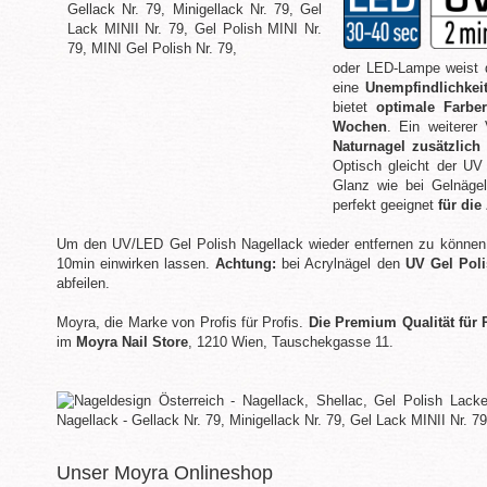
oder LED-Lampe weist 
eine
Unempfindlichkei
bietet
optimale Farbe
Wochen
. Ein weiterer
Naturnagel zusätzlich 
Optisch gleicht der UV
Glanz wie bei Gelnäge
perfekt geeignet
für di
Um den UV/LED Gel Polish Nagellack wieder entfernen zu können
10min einwirken lassen.
Achtung:
bei Acrylnägel den
UV Gel Pol
abfeilen.
Moyra, die Marke von Profis für Profis.
Die Premium Qualität für 
im
Moyra Nail Store
, 1210 Wien, Tauschekgasse 11.
Unser Moyra Onlineshop