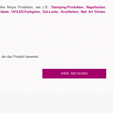
ellen Moyra Produkten, wie z.B.:
Stamping-Produkten
,
Nagellacken
,
Pakete
,
UV/LED-Farbgelen
,
Gel-Lacke
,
Acrylfarben
,
Nail Art Sticker
,
 der das Produkt bewertet.
IHRE MEINUNG