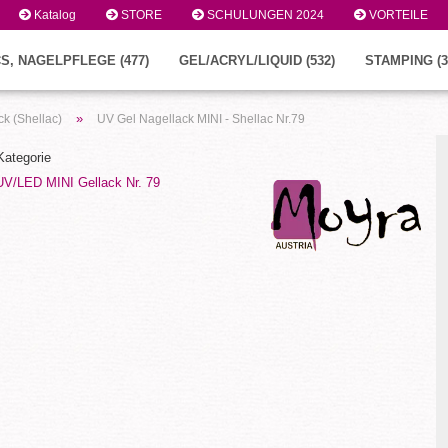
Katalog
STORE
SCHULUNGEN 2024
VORTEILE
S, NAGELPFLEGE (477)
GEL/ACRYL/LIQUID (532)
STAMPING (3
»
k (Shellac)
UV Gel Nagellack MINI - Shellac Nr.79
 Kategorie