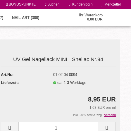
BONUSPUNKTE
Suchen
Kundenlogin
Merkzettel
Ihr Warenkorb
7)
NAIL ART (380)
0,00 EUR
UV Gel Nagellack MINI - Shellac Nr.94
Art.Nr.:
01-02-04-0094
Lieferzeit:
ca. 1-3 Werktage
Konto erstellen
Passwort vergessen?
8,95 EUR
1,63 EUR pro ml
inkl. 20% MwSt. zzgl.
Versand