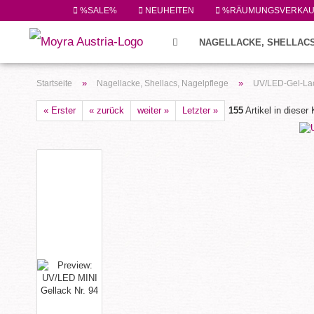
%SALE%
NEUHEITEN
%RÄUMUNGSVERKA
NAGELLACKE, SHELLACS
FEILEN/PINSEL/ZUBEHÖR (224)
»
»
Startseite
Nagellacke, Shellacs, Nagelpflege
UV/LED-Gel-Lac
« Erster
« zurück
weiter »
Letzter »
155
Artikel in dieser