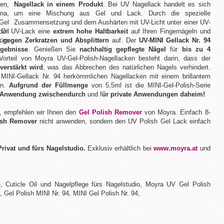
Nagellack in einem Produkt
. Bei UV Nagellack handelt es sich
um eine Mischung aus Gel und Lack. Durch die spezielle
Zusammensetzung und dem Aushärten mit UV-Licht unter einer UV-
der UV-Lack eine
extrem hohe Haltbarkeit
auf Ihren Fingernägeln und
t gegen Zerkratzen und Absplittern
auf. Der
UV-MINI Gellack Nr. 94
rgebnisse
. Genießen Sie
nachhaltig gepflegte Nägel
für
bis zu 4
 Vorteil von Moyra UV-Gel-Polish-Nagellacken besteht darin, dass der
verstärkt wird
, was das Abbrechen des natürlichen Nagels verhindert.
 MINI-Gellack Nr. 94 herkömmlichen Nagellacken mit einem brillantem
ln.
Aufgrund der Füllmenge
von 5,5ml ist die MINI-Gel-Polish-Serie
e Anwendung zwischendurch
und f
ür private Anwendungen daheim!
, empfehlen wir Ihnen den
Gel Polish Remover
von Moyra
.
Einfach 8-
ish Remover
nicht anwenden, sondern den UV Polish Gel Lack einfach
Privat und fürs Nagelstudio.
Exklusiv erhältlich bei
www.moyra.at
und