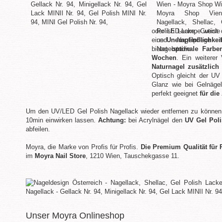
oder LED-Lampe weist 
eine
Unempfindlichkei
bietet
optimale Farbe
Wochen
. Ein weiterer
Naturnagel zusätzlich 
Optisch gleicht der UV
Glanz wie bei Gelnäge
perfekt geeignet
für di
Um den UV/LED Gel Polish Nagellack wieder entfernen zu können
10min einwirken lassen.
Achtung:
bei Acrylnägel den
UV Gel Pol
abfeilen.
Moyra, die Marke von Profis für Profis.
Die Premium Qualität für 
im
Moyra Nail Store
, 1210 Wien, Tauschekgasse 11.
Unser Moyra Onlineshop