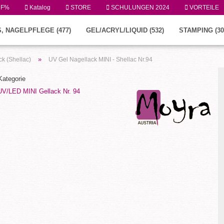
UF%
Katalog
STORE
SCHULUNGEN 2024
VORTEILE
, NAGELPFLEGE (477)
GEL/ACRYL/LIQUID (532)
STAMPING (30
»
k (Shellac)
UV Gel Nagellack MINI - Shellac Nr.94
 Kategorie