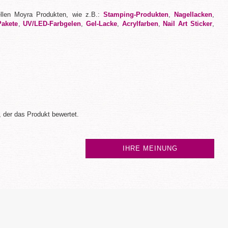
ellen Moyra Produkten, wie z.B.:
Stamping-Produkten
,
Nagellacken
,
Pakete
,
UV/LED-Farbgelen
,
Gel-Lacke
,
Acrylfarben
,
Nail Art Sticker
,
 der das Produkt bewertet.
IHRE MEINUNG