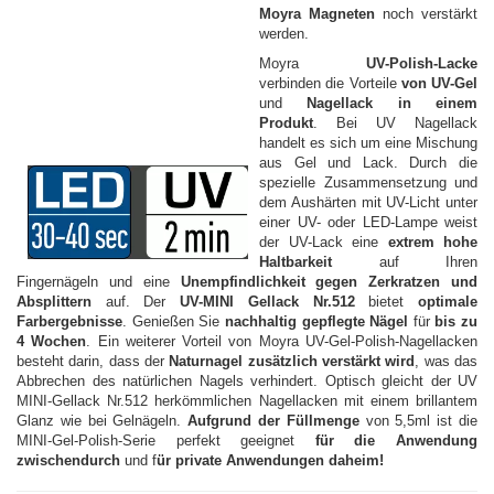
Moyra Magneten
noch verstärkt
werden.
Moyra
UV-Polish-Lacke
verbinden die Vorteile
von UV-Gel
und
Nagellack in einem
Produkt
. Bei UV Nagellack
handelt es sich um eine Mischung
aus Gel und Lack. Durch die
spezielle Zusammensetzung und
dem Aushärten mit UV-Licht unter
einer UV- oder LED-Lampe weist
der UV-Lack eine
extrem hohe
Haltbarkeit
auf Ihren
Fingernägeln und eine
Unempfindlichkeit gegen Zerkratzen und
Absplittern
auf. Der
UV-MINI Gellack Nr.512
bietet
optimale
Farbergebnisse
. Genießen Sie
nachhaltig gepflegte Nägel
für
bis zu
4 Wochen
. Ein weiterer Vorteil von Moyra UV-Gel-Polish-Nagellacken
besteht darin, dass der
Naturnagel zusätzlich verstärkt wird
, was das
Abbrechen des natürlichen Nagels verhindert. Optisch gleicht der UV
MINI-Gellack Nr.512 herkömmlichen Nagellacken mit einem brillantem
Glanz wie bei Gelnägeln.
Aufgrund der Füllmenge
von 5,5ml ist die
MINI-Gel-Polish-Serie perfekt geeignet
für die Anwendung
zwischendurch
und f
ür private Anwendungen daheim!