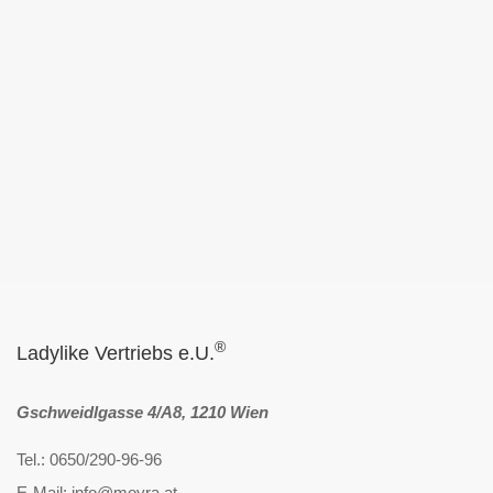
®
Ladylike Vertriebs e.U.
Gschweidlgasse 4/A8, 1210 Wien
Tel.: 0650/290-96-96
E-Mail: info@moyra.at