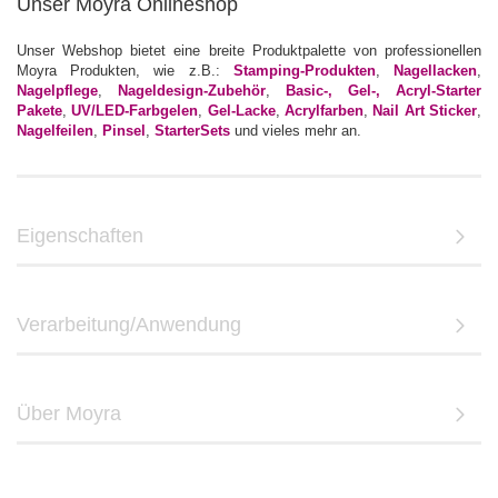
Unser Moyra Onlineshop
Unser Webshop bietet eine breite Produktpalette von professionellen
Moyra Produkten, wie z.B.:
Stamping-Produkten
,
Nagellacken
,
Nagelpflege
,
Nageldesign-Zubehör
,
Basic-, Gel-, Acryl-Starter
Pakete
,
UV/LED-Farbgelen
,
Gel-Lacke
,
Acrylfarben
,
Nail Art Sticker
,
Nagelfeilen
,
Pinsel
,
StarterSets
und vieles mehr an.
Eigenschaften
Verarbeitung/Anwendung
Über Moyra