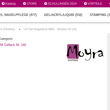
Katalog
STORE
SCHULUNGEN 2024
VORTEILE
S, NAGELPFLEGE (477)
GEL/ACRYL/LIQUID (532)
STAMPING (3
»
k (Shellac)
UV Gel Nagellack MINI - Shellac Nr.140
 Kategorie