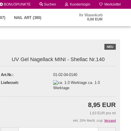
BONUSPUNKTE
Suchen
Kundenlogin
Merkzettel
Ihr Warenkorb
07)
NAIL ART (380)
0,00 EUR
NEU
UV Gel Nagellack MINI - Shellac Nr.140
Art.Nr.:
01-02-04-0140
Lieferzeit:
ca. 1-3
Konto erstellen
Werktage
Passwort vergessen?
8,95 EUR
1,63 EUR pro ml
inkl. 20% MwSt. zzgl.
Versand