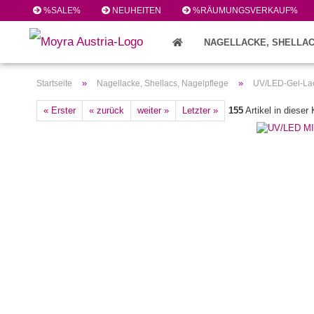
%SALE%
NEUHEITEN
%RÄUMUNGSVERKAUF%
NAGELLACKE, SHELLAC
FEILEN/PINSEL/ZUBEHÖR (224)
»
»
Startseite
Nagellacke, Shellacs, Nagelpflege
UV/LED-Gel-Lac
« Erster
« zurück
weiter »
Letzter »
155
Artikel in dieser