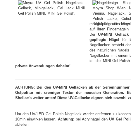
mit UV-Licht unter ein
auf Ihren Fingernägeln
Der
UV-MINI Gellack 
gepflegte Nägel
für
Nagellacken besteht dar
des natürlichen Nagels
Nagellacken mit einem b
ist die MINI-Gel-Polish
private Anwendungen daheim!
ACHTUNG: Bei den UV-MINI Gellacken ab der Seriennummer 20
Gelpolitur mit cremiger Textur der neuesten Generation. B
Shellac's weiter unten! Diese UV-Gellacke eignen sich sowohl 
Um den UV/LED Gel Polish Nagellack wieder entfernen zu können
10min einwirken lassen.
Achtung:
bei Acrylnägel den
UV Gel Pol
abfeilen.