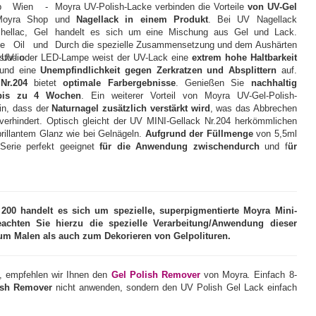
Moyra UV-Polish-Lacke verbinden die Vorteile
von UV-Gel
und
Nagellack in einem Produkt
. Bei UV Nagellack
handelt es sich um eine Mischung aus Gel und Lack.
Durch die spezielle Zusammensetzung und dem Aushärten
er UV- oder LED-Lampe weist der UV-Lack eine
extrem hohe Haltbarkeit
 und eine
Unempfindlichkeit gegen Zerkratzen und Absplittern
auf.
Nr.204
bietet
optimale Farbergebnisse
. Genießen Sie
nachhaltig
bis zu 4 Wochen
. Ein weiterer Vorteil von Moyra UV-Gel-Polish-
in, dass der
Naturnagel zusätzlich verstärkt wird
, was das Abbrechen
 verhindert. Optisch gleicht der UV MINI-Gellack Nr.204 herkömmlichen
rillantem Glanz wie bei Gelnägeln.
Aufgrund der Füllmenge
von 5,5ml
-Serie perfekt geeignet
für die Anwendung zwischendurch
und f
ür
0 handelt es sich um spezielle, superpigmentierte Moyra Mini-
eachten Sie hierzu die spezielle Verarbeitung/Anwendung dieser
zum Malen als auch zum Dekorieren von Gelpolituren.
, empfehlen wir Ihnen den
Gel Polish Remover
von Moyra
.
Einfach 8-
ish Remover
nicht anwenden, sondern den UV Polish Gel Lack einfach