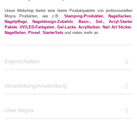
Unser Webshop bietet eine breite Produktpalette von professionellen
Moyra Produkten, wie z.B.:
Stamping-Produkten
,
Nagellacken
,
Nagelpflege
,
Nageldesign-Zubehör
,
Basic-, Gel-, Acryl-Starter
Pakete
,
UV/LED-Farbgelen
,
Gel-Lacke
,
Acrylfarben
,
Nail Art Sticker
,
Nagelfeilen
,
Pinsel
,
StarterSets
und vieles mehr an.
Eigenschaften
Verarbeitung/Anwendung
Über Moyra