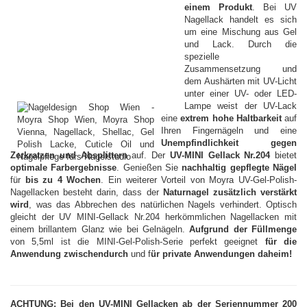
einem Produkt
. Bei UV
Nagellack handelt es sich
um eine Mischung aus Gel
und Lack. Durch die
spezielle
Zusammensetzung und
dem Aushärten mit UV-Licht
unter einer UV- oder LED-
Lampe weist der UV-Lack
eine
extrem hohe Haltbarkeit
auf
Ihren Fingernägeln und eine
Unempfindlichkeit gegen
Zerkratzen und Absplittern
auf. Der
UV-MINI Gellack Nr.204
bietet
optimale Farbergebnisse
. Genießen Sie
nachhaltig gepflegte Nägel
für
bis zu 4 Wochen
. Ein weiterer Vorteil von Moyra UV-Gel-Polish-
Nagellacken besteht darin, dass der
Naturnagel zusätzlich verstärkt
wird
, was das Abbrechen des natürlichen Nagels verhindert. Optisch
gleicht der UV MINI-Gellack Nr.204 herkömmlichen Nagellacken mit
einem brillantem Glanz wie bei Gelnägeln.
Aufgrund der Füllmenge
von 5,5ml ist die MINI-Gel-Polish-Serie perfekt geeignet
für die
Anwendung zwischendurch
und f
ür private Anwendungen daheim!
ACHTUNG: Bei den UV-MINI Gellacken ab der Seriennummer 200