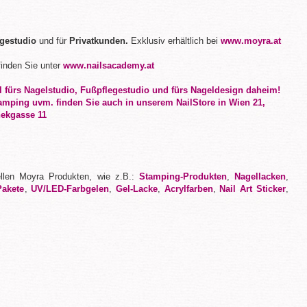
egestudio
und für
Privatkunden.
Exklusiv erhältlich bei
www.moyra.at
inden Sie unter
www.nailsacademy.at
ellen Moyra Produkten, wie z.B.:
Stamping-Produkten
,
Nagellacken
,
Pakete
,
UV/LED-Farbgelen
,
Gel-Lacke
,
Acrylfarben
,
Nail Art Sticker
,