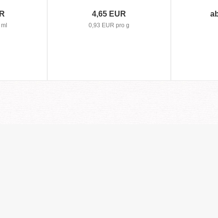
UR
4,65 EUR
a
 ml
0,93 EUR pro g