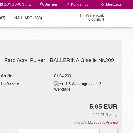
BONUSPUNKTE
Suchen
Kundenlogin
Merkzettel
Ihr Warenkorb
07)
NAIL ART (380)
0,00 EUR
Farb Acryl Pulver - BALLERINA Giselle Nr.209
Art.Nr.:
01-04-209
Lieferzeit:
ca. 1-3
Konto erstellen
Werktage
Passwort vergessen?
5,95 EUR
1,98 EUR pro g
inkl. 20% MwSt. zzgl.
Versand