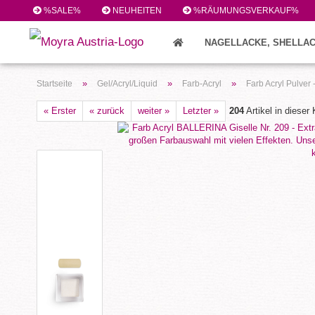
%SALE%
NEUHEITEN
%RÄUMUNGSVERKAUF%
NAGELLACKE, SHELLAC
FEILEN/PINSEL/ZUBEHÖR (224)
»
»
»
Startseite
Gel/Acryl/Liquid
Farb-Acryl
Farb Acryl Pulver
« Erster
« zurück
weiter »
Letzter »
204
Artikel in dieser