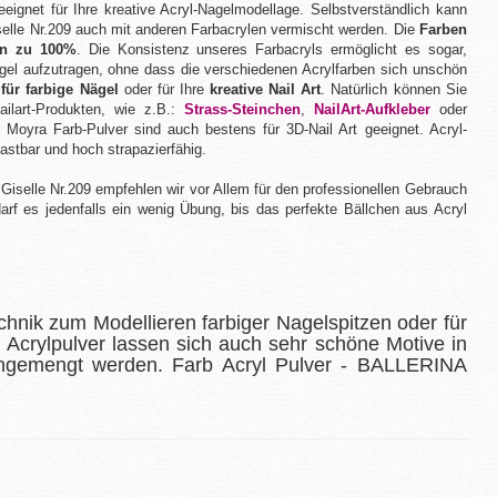
ignet für Ihre kreative Acryl-Nagelmodellage. Selbstverständlich kann
lle Nr.209 auch mit anderen Farbacrylen vermischt werden. Die
Farben
en zu 100%
. Die Konsistenz unseres Farbacryls ermöglicht es sogar,
el aufzutragen, ohne dass die verschiedenen Acrylfarben sich unschön
t
für farbige Nägel
oder für Ihre
kreative Nail Art
. Natürlich können Sie
ailart-Produkten, wie z.B.:
Strass-Steinchen
,
NailArt-Aufkleber
oder
 Moyra Farb-Pulver sind auch bestens für 3D-Nail Art geeignet. Acryl-
astbar und hoch strapazierfähig.
iselle Nr.209 empfehlen wir vor Allem für den professionellen Gebrauch
arf es jedenfalls ein wenig Übung, bis das perfekte Bällchen aus Acryl