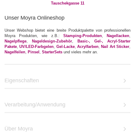
Unser Moyra Onlineshop
Unser Webshop bietet eine breite Produktpalette von professionellen
Moyra Produkten, wie z.B.:
Stamping-Produkten
,
Nagellacken
,
Nagelpflege
,
Nageldesign-Zubehör
,
Basic-, Gel-, Acryl-Starter
Pakete
,
UV/LED-Farbgelen
,
Gel-Lacke
,
Acrylfarben
,
Nail Art Sticker
,
Nagelfeilen
,
Pinsel
,
StarterSets
und vieles mehr an.
Eigenschaften
Verarbeitung/Anwendung
Über Moyra