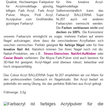
für Ihre kreative Acryl-
Nagelmodellage.
Selbstverständlich kann das
Farbacryl BALLERINA Sujet
Nr.207 auch mit anderen
Farbacrylen vermischt werden.
Die
Farben verblassen nicht
und
decken zu 100%
. Die Konsistenz
unseres Farbacryls ermöglicht es sogar, mehrere Farben auf einem
Nagel aufzutragen, ohne dass die verschiedenen Acrylfarben sich
unschön vermischen. Perfekt geeignet
für farbige Nägel
oder für Ihre
kreative Nail Art
. Natürlich können Sie Ihren Nagel noch mit div.
Nailart-Produkten, wie z.B.:
Strass-Steinchen
,
NailArt-Aufkleber
oder
Caviar Beads
verfeinern. Die Moyra Farb-Pulver sind auch bestens für
3D-Nail Art geeignet. Acryl-Nägel sind überaus robust, belastbar und
hoch strapazierfähig.
Das Colour Acryl BALLERINA Sujet Nr.207 empfehlen wir vor Allem für
den professionellen Gebrauch im Nagelstudio. Bei Acryl bedarf es
jedenfalls ein wenig Übung, bis das perfekte Bällchen aus Acryl gelingt.
Füllmenge: 3,5g