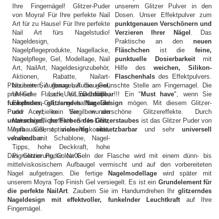
unserem Glitzer Pulver in den
Dosen. Unser Effektpulver zum
punktgenauen Verschönern und
Verzieren Ihrer Nägel
. Das
Praktische an den
neuen
Fläschchen
ist die
feine,
punktuelle Dosierbarkeit
mit
Hilfe des
weichen, Silikon-
Flaschenhals
des Effektpulvers.
Platzieren Sie genau auf die gewünschte Stelle am Fingernagel. Die
praktische Flasche ist
nachfüllbar
!!! Ein "
Must have
", wenn Sie
funkelndes, glitzerndes Nageldesign
mögen. Mit diesem Glitzer-
Puder erzielen Sie wunderschöne Glitzereffekte. Durch
unterschiedliche Farben
des Glitzerstaubes
ist das Glitzer Puder von
Moyra äußerst
vielseitig einsetzbarbar
und sehr
universell
verwendbar
.
Das Glitzer Puder Nr.06 in der Flasche wird mit einem dünn- bis
mittelviskosischem Aufbaugel vermischt und auf den vorbereiteten
Nagel aufgetragen. Die fertige
Nagelmodellage
wird später mit
unserem Moyra Top Finish Gel versiegelt. Es ist ein
Grundelement für
die perfekte NailArt
. Zaubern Sie im Handumdrehen Ihr
glitzerndes
Nageldesign mit effektvoller, funkelnder Leuchtkraft
auf Ihre
Fingernägel.