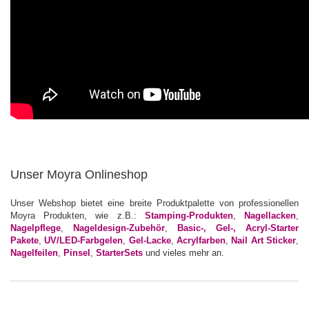
Unser Moyra Onlineshop
Unser Webshop bietet eine breite Produktpalette von professionellen
Moyra Produkten, wie z.B.:
Stamping-Produkten
,
Nagellacken
,
Nagelpflege
,
Nageldesign-Zubehör
,
Basic-, Gel-, Acryl-Starter
Pakete
,
UV/LED-Farbgelen
,
Gel-Lacke
,
Acrylfarben
,
Nail Art Sticker
,
Nagelfeilen
,
Pinsel
,
StarterSets
und vieles mehr an.