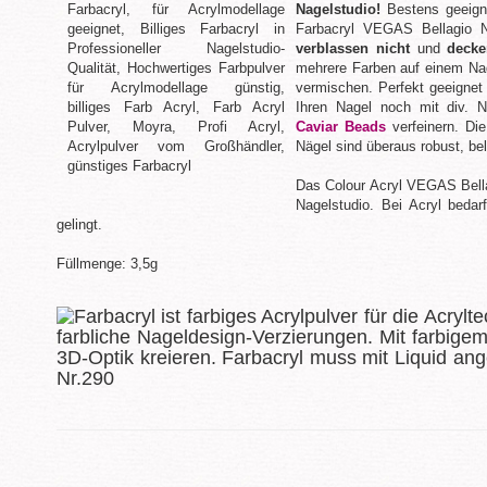
Nagelstudio!
Bestens geeigne
Farbacryl VEGAS Bellagio N
verblassen nicht
und
deck
mehrere Farben auf einem Nag
vermischen. Perfekt geeigne
Ihren Nagel noch mit div. N
Caviar Beads
verfeinern. Die
Nägel sind überaus robust, bel
Das Colour Acryl VEGAS Bella
Nagelstudio. Bei Acryl bedar
gelingt.
Füllmenge: 3,5g