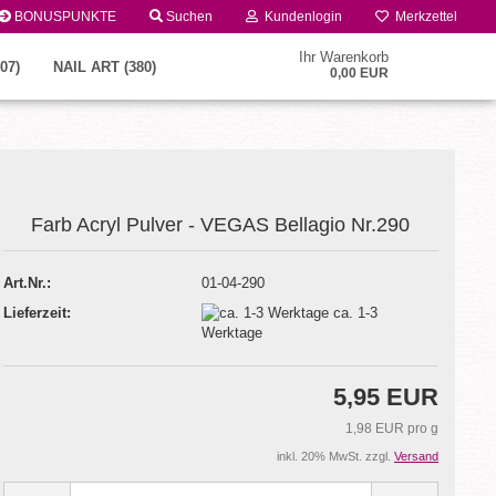
BONUSPUNKTE
Suchen
Kundenlogin
Merkzettel
Ihr Warenkorb
07)
NAIL ART (380)
0,00 EUR
Farb Acryl Pulver - VEGAS Bellagio Nr.290
Art.Nr.:
01-04-290
Lieferzeit:
ca. 1-3
Konto erstellen
Werktage
Passwort vergessen?
5,95 EUR
1,98 EUR pro g
inkl. 20% MwSt. zzgl.
Versand