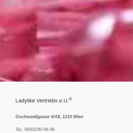
®
Ladylike Vertriebs e.U.
Gschweidlgasse 4/A8, 1210 Wien
Tel.: 0650/290-96-96