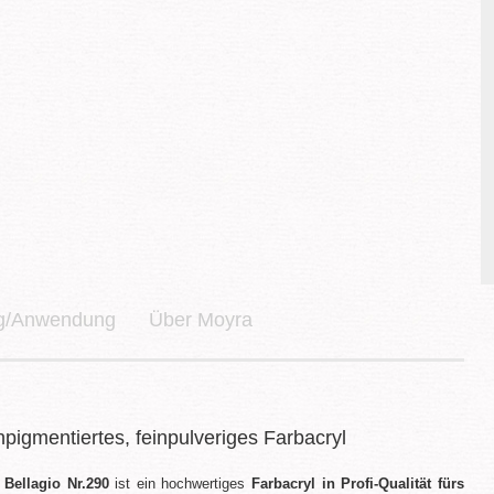
ng/Anwendung
Über Moyra
pigmentiertes, feinpulveriges Farbacryl
Bellagio Nr.290
ist ein hochwertiges
Farbacryl in Profi-Qualität fürs