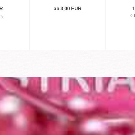
UR
ab 3,00 EUR
1
 g
0,