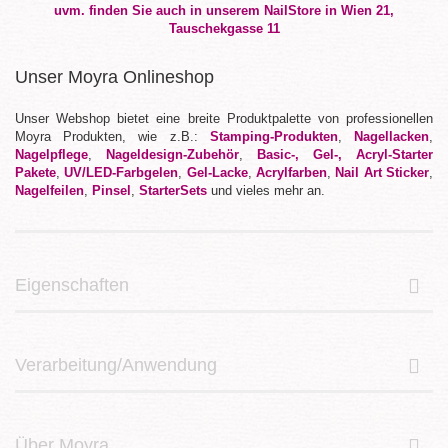
Unser Moyra Onlineshop
Unser Webshop bietet eine breite Produktpalette von professionellen
Moyra Produkten, wie z.B.:
Stamping-Produkten
,
Nagellacken
,
Nagelpflege
,
Nageldesign-Zubehör
,
Basic-, Gel-, Acryl-Starter
Pakete
,
UV/LED-Farbgelen
,
Gel-Lacke
,
Acrylfarben
,
Nail Art Sticker
,
Nagelfeilen
,
Pinsel
,
StarterSets
und vieles mehr an.
Eigenschaften
Verarbeitung/Anwendung
Über Moyra