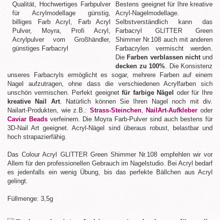
Bestens geeignet für Ihre kreative
Acryl-Nagelmodellage.
Selbstverständlich kann das
Farbacryl GLITTER Green
Shimmer Nr.108 auch mit anderen
Farbacrylen vermischt werden.
Die
Farben verblassen nicht
und
decken zu 100%
. Die Konsistenz
unseres Farbacryls ermöglicht es sogar, mehrere Farben auf einem
Nagel aufzutragen, ohne dass die verschiedenen Acrylfarben sich
unschön vermischen. Perfekt geeignet
für farbige Nägel
oder für Ihre
kreative Nail Art
. Natürlich können Sie Ihren Nagel noch mit div.
Nailart-Produkten, wie z.B.:
Strass-Steinchen
,
NailArt-Aufkleber
oder
Caviar Beads
verfeinern. Die Moyra Farb-Pulver sind auch bestens für
3D-Nail Art geeignet. Acryl-Nägel sind überaus robust, belastbar und
hoch strapazierfähig.
Das Colour Acryl GLITTER Green Shimmer Nr.108 empfehlen wir vor
Allem für den professionellen Gebrauch im Nagelstudio. Bei Acryl bedarf
es jedenfalls ein wenig Übung, bis das perfekte Bällchen aus Acryl
gelingt.
Füllmenge: 3,5g