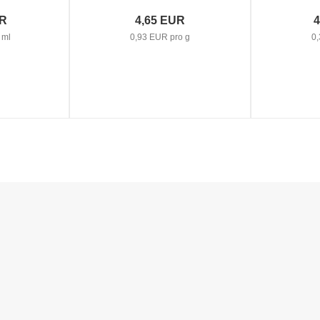
UR
4,65 EUR
4
 ml
0,93 EUR pro g
0,