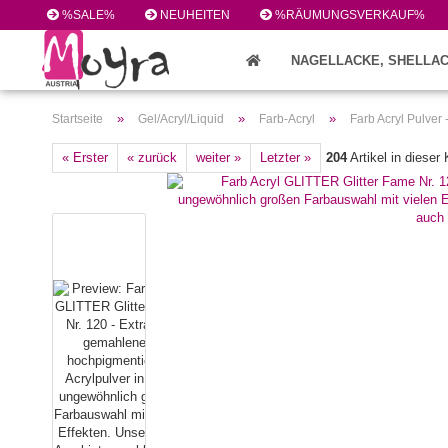
%SALE%
NEUHEITEN
%RÄUMUNGSVERKAUF%
NAGELLACKE, SHELLAC
FEILEN/PINSEL/ZUBEHÖR (224)
»
»
»
Startseite
Gel/Acryl/Liquid
Farb-Acryl
Farb Acryl Pulver
« Erster
« zurück
weiter »
Letzter »
204
Artikel in dieser