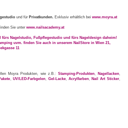
egestudio
und für
Privatkunden.
Exklusiv erhältlich bei
www.moyra.at
inden Sie unter
www.nailsacademy.at
ellen Moyra Produkten, wie z.B.:
Stamping-Produkten
,
Nagellacken
,
Pakete
,
UV/LED-Farbgelen
,
Gel-Lacke
,
Acrylfarben
,
Nail Art Sticker
,