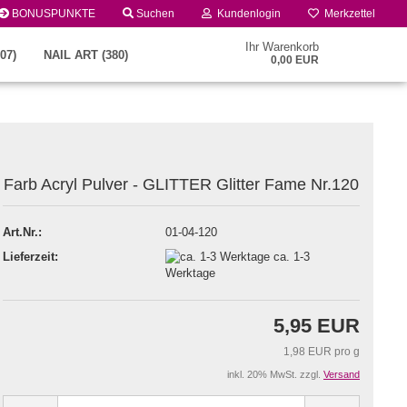
BONUSPUNKTE
Suchen
Kundenlogin
Merkzettel
Ihr Warenkorb
07)
NAIL ART (380)
0,00 EUR
Farb Acryl Pulver - GLITTER Glitter Fame Nr.120
Art.Nr.:
01-04-120
Lieferzeit:
ca. 1-3
Konto erstellen
Werktage
Passwort vergessen?
5,95 EUR
1,98 EUR pro g
inkl. 20% MwSt. zzgl.
Versand