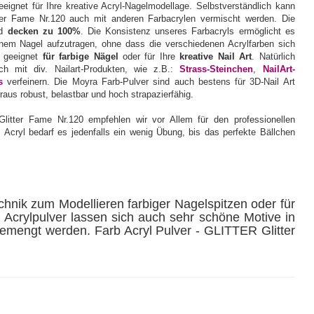
ignet für Ihre kreative Acryl-Nagelmodellage. Selbstverständlich kann
er Fame Nr.120 auch mit anderen Farbacrylen vermischt werden. Die
d
decken zu 100%
. Die Konsistenz unseres Farbacryls ermöglicht es
nem Nagel aufzutragen, ohne dass die verschiedenen Acrylfarben sich
t geeignet
für farbige Nägel
oder für Ihre
kreative Nail Art
. Natürlich
h mit div. Nailart-Produkten, wie z.B.:
Strass-Steinchen
,
NailArt-
s
verfeinern. Die Moyra Farb-Pulver sind auch bestens für 3D-Nail Art
raus robust, belastbar und hoch strapazierfähig.
itter Fame Nr.120 empfehlen wir vor Allem für den professionellen
 Acryl bedarf es jedenfalls ein wenig Übung, bis das perfekte Bällchen