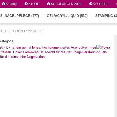
Katalog
STORE
SCHULUNGEN 2024
VORTEILE
S, NAGELPFLEGE (477)
GEL/ACRYL/LIQUID (532)
STAMPING (3
 - GLITTER Glitter Fame Nr.120
 Kategorie